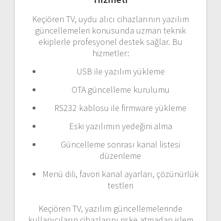
Keçiören
TV,
uydu
alıcı
cihazlarının
yazılım
güncellemeleri
konusunda
uzman
teknik
ekiplerle
profesyonel
destek
sağlar.
Bu
hizmetler:
USB
ile
yazılım
yükleme
OTA
güncelleme
kurulumu
RS232
kablosu
ile
firmware
yükleme
Eski
yazılımın
yedeğini
alma
Güncelleme
sonrası
kanal
listesi
düzenleme
Menü
dili,
favori
kanal
ayarları,
çözünürlük
testleri
Keçiören
TV,
yazılım
güncellemelerinde
kullanıcıların
cihazlarını
riske
atmadan
işlem