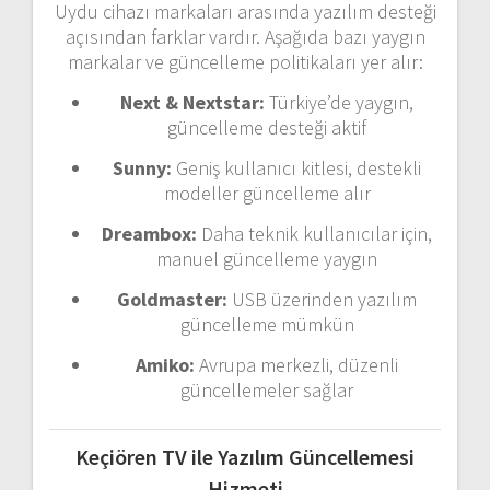
Uydu
cihazı
markaları
arasında
yazılım
desteği
açısından
farklar
vardır.
Aşağıda
bazı
yaygın
markalar
ve
güncelleme
politikaları
yer
alır:
Next &
Nextstar:
Türkiye’de
yaygın,
güncelleme
desteği
aktif
Sunny:
Geniş
kullanıcı
kitlesi,
destekli
modeller
güncelleme
alır
Dreambox:
Daha
teknik
kullanıcılar
için,
manuel
güncelleme
yaygın
Goldmaster:
USB
üzerinden
yazılım
güncelleme
mümkün
Amiko:
Avrupa
merkezli,
düzenli
güncellemeler
sağlar
Keçiören
TV
ile
Yazılım
Güncellemesi
Hizmeti