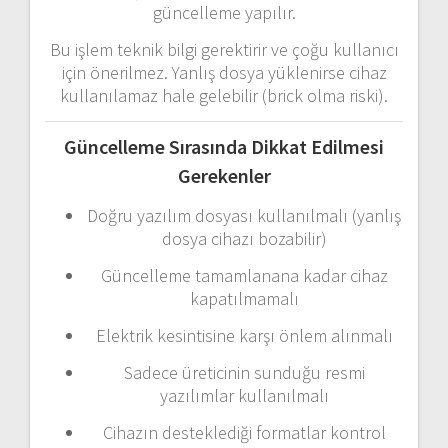
güncelleme
yapılır.
Bu
işlem
teknik
bilgi
gerektirir
ve
çoğu
kullanıcı
için
önerilmez.
Yanlış
dosya
yüklenirse
cihaz
kullanılamaz
hale
gelebilir (
brick
olma
riski).
Güncelleme
Sırasında
Dikkat
Edilmesi
Gerekenler
Doğru
yazılım
dosyası
kullanılmalı (
yanlış
dosya
cihazı
bozabilir)
Güncelleme
tamamlanana
kadar
cihaz
kapatılmamalı
Elektrik
kesintisine
karşı
önlem
alınmalı
Sadece
üreticinin
sunduğu
resmi
yazılımlar
kullanılmalı
Cihazın
desteklediği
formatlar
kontrol