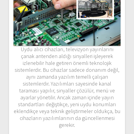
Uydu
alıcı
cihazları,
televizyon
yayınlarını
çanak
antenden
aldığı
sinyalleri
işleyerek
izlenebilir
hale
getiren
önemli
teknolojik
sistemlerdir.
Bu
cihazlar
sadece
donanım
değil,
aynı
zamanda
yazılım
temelli
çalışan
sistemlerdir.
Yazılımları
sayesinde
kanal
taraması
yapılır,
sinyaller
çözülür,
menü
ve
ayarlar
yönetilir.
Ancak
zaman
içinde
yayın
standartları
değiştikçe,
yeni
uydu
konumları
eklendikçe
veya
teknik
geliştirmeler
oldukça,
bu
cihazların
yazılımlarının
da
güncellenmesi
gerekir.