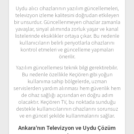
Uydu
alıcı
cihazlarının
yazılım
güncellemeleri,
televizyon
izleme
kalitesini
doğrudan
etkileyen
bir
unsurdur.
Güncellenmeyen
cihazlar
zamanla
yavaşlar,
sinyal
alımında
zorluk
yaşar
ve
kanal
listelerinde
eksiklikler
ortaya
çıkar.
Bu
nedenle
kullanıcıların
belirli
periyotlarla
cihazlarını
kontrol
etmeleri
ve
güncelleme
yapmaları
önerilir.
Yazılım
güncellemesi
teknik
bilgi
gerektirebilir.
Bu
nedenle
özellikle
Keçiören
gibi
yoğun
kullanıma
sahip
bölgelerde,
uzman
servislerden
yardım
alınması
hem
güvenlik
hem
de
cihaz
sağlığı
açısından
en
doğru
adım
olacaktır.
Keçiören
TV,
bu
noktada
sunduğu
destekle
kullanıcılarının
cihazlarını
sorunsuz
ve
en
güncel
şekilde
kullanmalarını
sağlar.
Ankara’nın Televizyon ve Uydu Çözüm