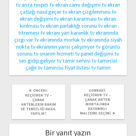
tv arıza tespiti
tv ekran camı değişimi
tv ekran
çatlağı nasıl geçer
tv ekran çizgilenmesi
tv
ekran değişimi
tv ekran kararması
tv ekran
kırılması
tv ekran parlaklığı sorunu
tv ekran
titremesi
tv ekranı yarı karanlık
tv ekranında
çizgi var
tv ekranında morluk
tv ekranında siyah
nokta
tv ekranının yarısı çalışmıyor
tv görüntü
sorunu
tv onarım hizmeti
tv panel değişimi
tv
ses gidip geliyor
tv tamir servisi
tv tamircisi
çağır
tv tamircisi fiyat listesi
tv tamiri
ÖNCEKI
SONRAKI
ÖNCEKI:
SONRAKI:
YAZI:
YAZI:
KEÇIÖREN TV –
KEÇIÖREN TV –
ÇANAK ANTEN
ÇANAK
MONTAJINDA
ANTENLERIN BAKIM
DAYANIKLI
VE TEMIZLIĞI NASIL
MALZEME SEÇIMI
YAPILIR?
Bir yanıt yazın