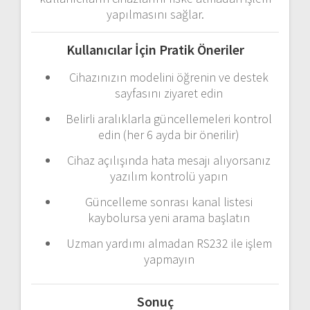
yapılmasını
sağlar.
Kullanıcılar
İçin
Pratik
Öneriler
Cihazınızın
modelini
öğrenin
ve
destek
sayfasını
ziyaret
edin
Belirli
aralıklarla
güncellemeleri
kontrol
edin (
her
6
ayda
bir
önerilir)
Cihaz
açılışında
hata
mesajı
alıyorsanız
yazılım
kontrolü
yapın
Güncelleme
sonrası
kanal
listesi
kaybolursa
yeni
arama
başlatın
Uzman
yardımı
almadan
RS232
ile
işlem
yapmayın
Sonuç