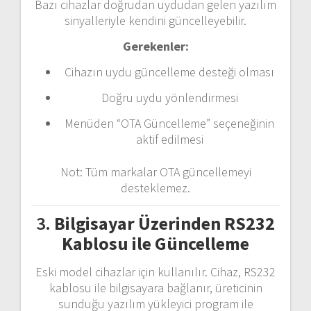
Bazı
cihazlar
doğrudan
uydudan
gelen
yazılım
sinyalleriyle
kendini
güncelleyebilir.
Gerekenler:
Cihazın
uydu
güncelleme
desteği
olması
Doğru
uydu
yönlendirmesi
Menüden “
OTA
Güncelleme”
seçeneğinin
aktif
edilmesi
Not:
Tüm
markalar
OTA
güncellemeyi
desteklemez.
3.
Bilgisayar
Üzerinden
RS232
Kablosu
ile
Güncelleme
Eski
model
cihazlar
için
kullanılır.
Cihaz,
RS232
kablosu
ile
bilgisayara
bağlanır,
üreticinin
sunduğu
yazılım
yükleyici
program
ile