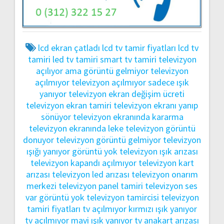
lcd ekran çatladı
lcd tv tamir fiyatları
lcd tv
tamiri
led tv tamiri
smart tv tamiri
televizyon
açılıyor ama görüntü gelmiyor
televizyon
açılmıyor
televizyon açılmıyor sadece ışık
yanıyor
televizyon ekran değişim ücreti
televizyon ekran tamiri
televizyon ekranı yanıp
sönüyor
televizyon ekranında kararma
televizyon ekranında leke
televizyon görüntü
donuyor
televizyon görüntü gelmiyor
televizyon
ışığı yanıyor görüntü yok
televizyon ışık arızası
televizyon kapandı açılmıyor
televizyon kart
arızası
televizyon led arızası
televizyon onarım
merkezi
televizyon panel tamiri
televizyon ses
var görüntü yok
televizyon tamircisi
televizyon
tamiri fiyatları
tv açılmıyor kırmızı ışık yanıyor
tv açılmıyor mavi ışık yanıyor
tv anakart arızası