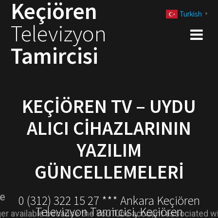
Keçiören
Skip
Turkish
to
▼
Televizyon
content
Tamircisi
KEÇIÖREN TV – UYDU
ALICI CIHAZLARININ
YAZILIM
GÜNCELLEMELERI
0 (312) 322 15 27 *** Ankara Keçiören
Televizyon Tamircisi, Keçiören