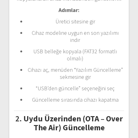
Adımlar:
Üretici
sitesine
gir
Cihaz
modeline
uygun
en
son
yazılımı
indir
USB
belleğe
kopyala (
FAT32
formatlı
olmalı)
Cihazı
aç,
menüden “
Yazılım
Güncelleme”
sekmesine
gir
“
USB’den
güncelle”
seçeneğini
seç
Güncelleme
sırasında
cihazı
kapatma
2.
Uydu
Üzerinden (
OTA –
Over
The
Air)
Güncelleme