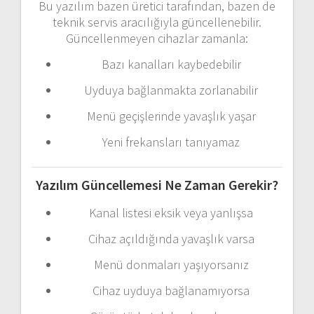
Bu
yazılım
bazen
üretici
tarafından,
bazen
de
teknik
servis
aracılığıyla
güncellenebilir.
Güncellenmeyen
cihazlar
zamanla:
Bazı
kanalları
kaybedebilir
Uyduya
bağlanmakta
zorlanabilir
Menü
geçişlerinde
yavaşlık
yaşar
Yeni
frekansları
tanıyamaz
Yazılım
Güncellemesi
Ne
Zaman
Gerekir?
Kanal
listesi
eksik
veya
yanlışsa
Cihaz
açıldığında
yavaşlık
varsa
Menü
donmaları
yaşıyorsanız
Cihaz
uyduya
bağlanamıyorsa