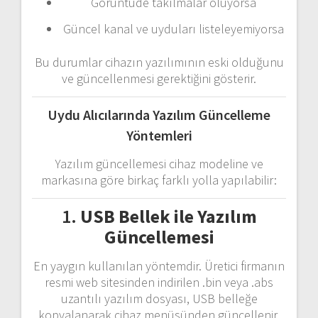
Görüntüde
takılmalar
oluyorsa
Güncel
kanal
ve
uyduları
listeleyemiyorsa
Bu
durumlar
cihazın
yazılımının
eski
olduğunu
ve
güncellenmesi
gerektiğini
gösterir.
Uydu
Alıcılarında
Yazılım
Güncelleme
Yöntemleri
Yazılım
güncellemesi
cihaz
modeline
ve
markasına
göre
birkaç
farklı
yolla
yapılabilir:
1.
USB
Bellek
ile
Yazılım
Güncellemesi
En
yaygın
kullanılan
yöntemdir.
Üretici
firmanın
resmi
web
sitesinden
indirilen .
bin
veya .
abs
uzantılı
yazılım
dosyası,
USB
belleğe
kopyalanarak
cihaz
menüsünden
güncellenir.