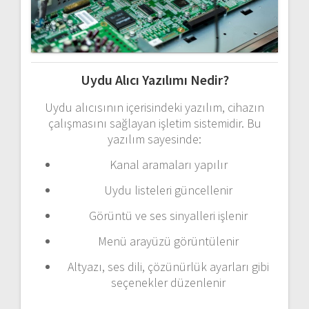
Uydu
Alıcı
Yazılımı
Nedir?
Uydu
alıcısının
içerisindeki
yazılım,
cihazın
çalışmasını
sağlayan
işletim
sistemidir.
Bu
yazılım
sayesinde:
Kanal
aramaları
yapılır
Uydu
listeleri
güncellenir
Görüntü
ve
ses
sinyalleri
işlenir
Menü
arayüzü
görüntülenir
Altyazı,
ses
dili,
çözünürlük
ayarları
gibi
seçenekler
düzenlenir