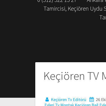
Tamircisi, Keçiören Uydu 
Ta
Yazı
Keçiören TV M
gezinmesi
Keçiören Tv Editörü
26 Ek
Evleri Tv Montajı
Keçiören Bağ Evle