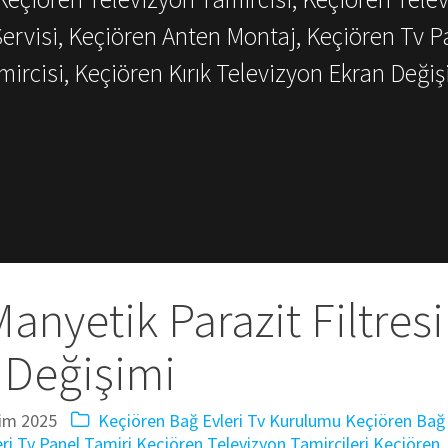
Servisi, Keçiören Anten Montaj, Keçiören Tv P
mircisi, Keçiören Kırık Televizyon Ekran Değiş
anyetik Parazit Filtresi
Değişimi
im 2025
Keçiören Bağ Evleri Tv Kurulumu
Keçiören Bağ
ri Tv Panel Tamiri
Keçiören Televizyon Tamircileri
Keçiören