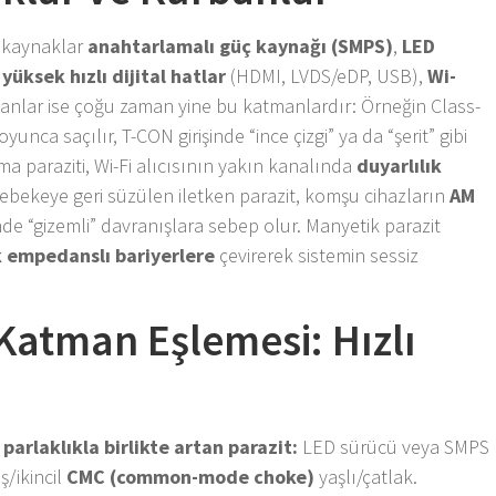
a kaynaklar
anahtarlamalı güç kaynağı (SMPS)
,
LED
yüksek hızlı dijital hatlar
(HDMI, LVDS/eDP, USB),
Wi-
banlar ise çoğu zaman yine bu katmanlardır: Örneğin Class-
unca saçılır, T-CON girişinde “ince çizgi” ya da “şerit” gibi
a paraziti, Wi-Fi alıcısının yakın kanalında
duyarlılık
ebekeye geri süzülen iletken parazit, komşu cihazların
AM
de “gizemli” davranışlara sebep olur. Manyetik parazit
 empedanslı bariyerlere
çevirerek sistemin sessiz
atman Eşlemesi: Hızlı
 parlaklıkla birlikte artan parazit:
LED sürücü veya SMPS
ş/ikincil
CMC (common-mode choke)
yaşlı/çatlak.