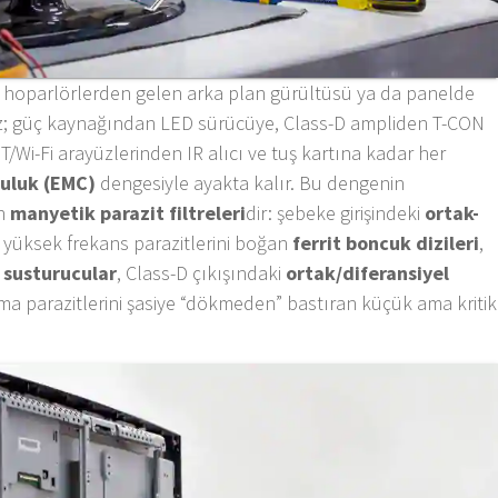
zca hoparlörlerden gelen arka plan gürültüsü ya da panelde
ez; güç kaynağından LED sürücüye, Class-D ampliden T-CON
Wi-Fi arayüzlerinden IR alıcı ve tuş kartına kadar her
uluk (EMC)
dengesiyle ayakta kalır. Bu dengenin
an
manyetik parazit filtreleri
dir: şebeke girişindeki
ortak-
üksek frekans parazitlerini boğan
ferrit boncuk dizileri
,
 susturucular
, Class-D çıkışındaki
ortak/diferansiyel
a parazitlerini şasiye “dökmeden” bastıran küçük ama kritik