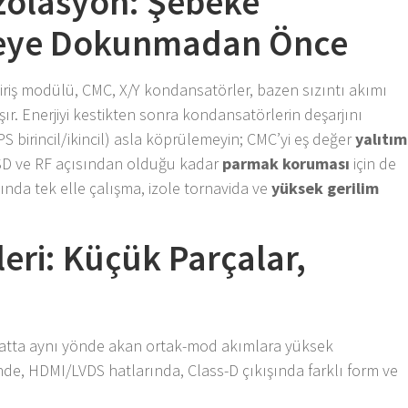
İzolasyon: Şebeke
ltreye Dokunmadan Önce
iriş modülü, CMC, X/Y kondansatörler, bazen sızıntı akımı
şır. Enerjiyi kestikten sonra kondansatörlerin deşarjını
PS birincil/ikincil) asla köprülemeyin; CMC’yi eş değer
yalıtım
SD ve RF açısından olduğu kadar
parmak koruması
için de
nda tek elle çalışma, izole tornavida ve
yüksek gerilim
ileri: Küçük Parçalar,
hatta aynı yönde akan ortak-mod akımlara yüksek
de, HDMI/LVDS hatlarında, Class-D çıkışında farklı form ve