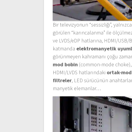
Bir televizyonun “sessizliği”, yalnı
görülen “karıncalanma” ile ölçülm
ve LVDS/eDP hatlarına, HDMI/USB/BT/
katmanda
elektromanyetik uyuml
görünmeyen kahramanı çoğu zam
mod bobin
(common-mode choke), y
HDMI/LVDS hatlarındaki
ortak-mod
filtreler
, LED sürücünün anahtarlam
manyetik elemanlar…