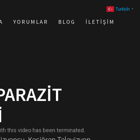
Turkish
▼
A
YORUMLAR
BLOG
İLETIŞIM
PARAZIT
I
vizyoncu, Keçiören Televizyon