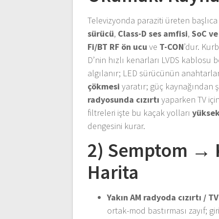
Televizyonda paraziti üreten başlıc
sürücü
,
Class-D ses amfisi
,
SoC ve 
Fi/BT RF ön ucu
ve
T-CON
’dur. Kur
D’nin hızlı kenarları LVDS kablosu boy
algılanır; LED sürücünün anahtarlam
çökmesi
yaratır; güç kaynağından ş
radyosunda cızırtı
yaparken TV için
filtreleri işte bu kaçak yolları
yüksek
dengesini kurar.
2) Semptom → K
Harita
Yakın AM radyoda cızırtı / TV
ortak-mod bastırması zayıf; giri