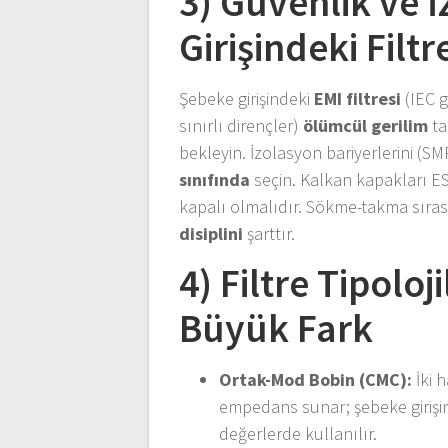
3) Güvenlik ve 
Girişindeki Fi
Şebeke girişindeki
EMI filtresi
(IEC g
sınırlı dirençler)
ölümcül gerilim
ta
bekleyin. İzolasyon bariyerlerini (SM
sınıfında
seçin. Kalkan kapakları E
kapalı olmalıdır. Sökme-takma sırası
disiplini
şarttır.
4) Filtre Tipoloj
Büyük Fark
Ortak-Mod Bobin (CMC):
İki 
empedans sunar; şebeke girişin
değerlerde kullanılır.