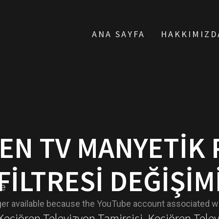
ANA SAYFA
HAKKIMIZD
EN TV MANYETIK 
FILTRESI DEĞIŞIM
 Keçiören Televizyon Tamircisi, Keçiören Tele