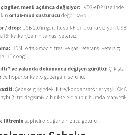
çizgiler, menü açılınca değişiyor:
LVDS/eDP üzerinde
akın
ortak-mod susturucu
değer kaybı.
or / drop:
USB 2.0’in gürültüsü RF ön ucuna sızıyor; USB
a RF kalkan/zemin teması yetersiz.
lama:
HDMI ortak-mod filtresi ve şasi referansı yetersiz;
nda HF döngü.
zıltı” ve yakında dokununca değişen gürültü:
Çıkışta
e
ve hoparlör kablo güzergâhı sorunu.
aziti:
Şebeke girişindeki filtre/kondansatörler yaşlı; CMC
bı (filtre değişimiyle birlikte ele alınır, burada manyetik
 filtrenin
şüpheli olduğuna hızlıca götürür.