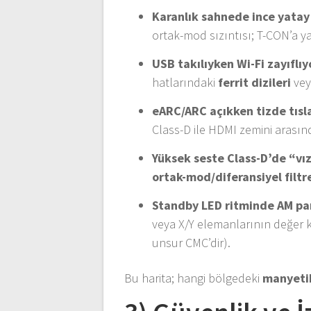
Karanlık sahnede ince yatay 
ortak-mod sızıntısı; T-CON’a y
USB takılıyken Wi-Fi zayıflıy
hatlarındaki
ferrit dizileri
vey
eARC/ARC açıkken tizde tıs
Class-D ile HDMI zemini arası
Yüksek seste Class-D’de “vı
ortak-mod/diferansiyel filtr
Standby LED ritminde AM par
veya X/Y elemanlarının değer kay
unsur CMC’dir).
Bu harita; hangi bölgedeki
manyetik