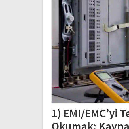
1) EMI/EMC’yi 
Okumak: Kaynak