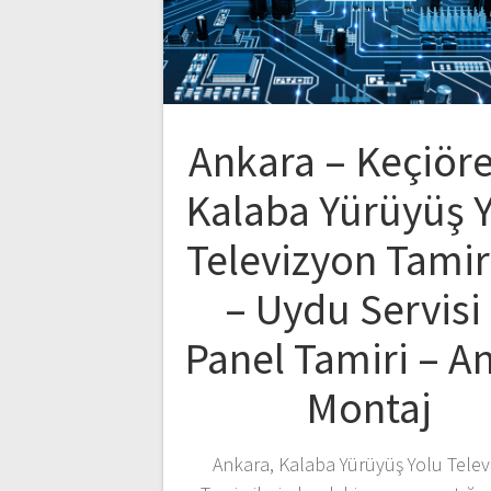
Ankara – Keçiör
Kalaba Yürüyüş 
Televizyon Tamir
– Uydu Servisi
Panel Tamiri – A
Montaj
Ankara, Kalaba Yürüyüş Yolu Telev