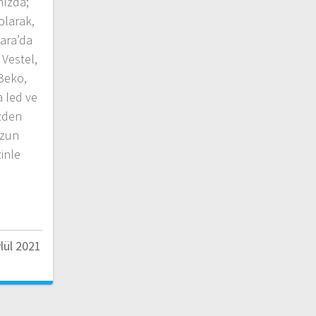
mızda;
olarak,
ara’da
Vestel,
 Beko,
 led ve
izden
uzun
zinle
lül 2021