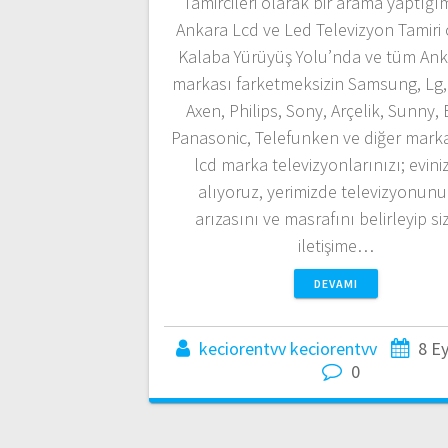
Tamircileri olarak bir arama yaptığı
Ankara Lcd ve Led Televizyon Tamiri 
Kalaba Yürüyüş Yolu’nda ve tüm Ank
markası farketmeksizin Samsung, Lg, 
Axen, Philips, Sony, Arçelik, Sunny,
Panasonic, Telefunken ve diğer marka
lcd marka televizyonlarınızı; evin
alıyoruz, yerimizde televizyonun
arızasını ve masrafını belirleyip si
iletişime…
DEVAMI
keciorentvv keciorentvv
8 Ey
0