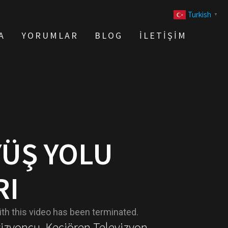
Turkish
▼
A
YORUMLAR
BLOG
İLETIŞIM
ÜŞ YOLU
RI
vizyoncu, Keçiören Televizyon