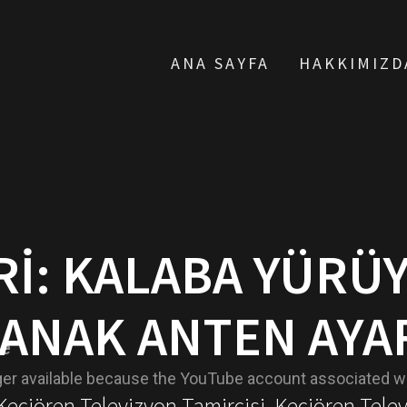
ANA SAYFA
HAKKIMIZD
RI:
KALABA YÜRÜY
ANAK ANTEN AYA
 Keçiören Televizyon Tamircisi, Keçiören Tele