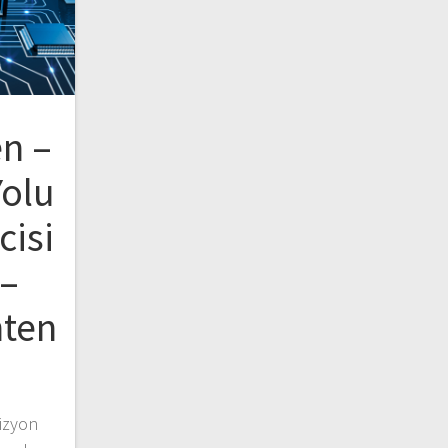
en –
Yolu
cisi
 –
nten
izyon