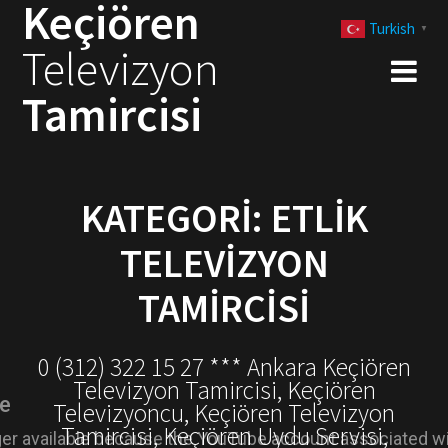
Keçiören
Skip
Turkish
to
▼
Televizyon
content
Tamircisi
KATEGORI:
ETLIK
TELEVIZYON
TAMIRCISI
0 (312) 322 15 27 *** Ankara Keçiören
Televizyon Tamircisi, Keçiören
Televizyoncu, Keçiören Televizyon
Tamircisi, Keçiören Uydu Servisi,