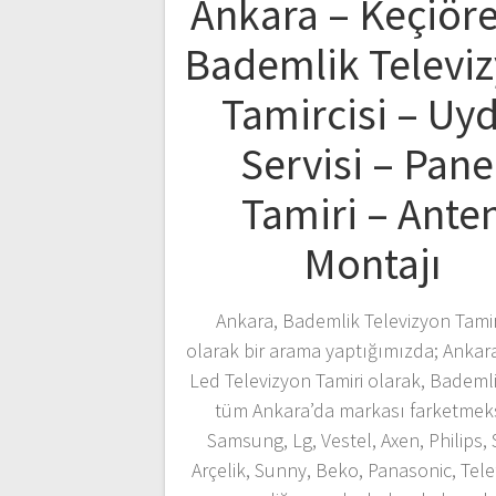
Ankara – Keçiör
Bademlik Televi
Tamircisi – Uy
Servisi – Pane
Tamiri – Ante
Montajı
Ankara, Bademlik Televizyon Tamirc
olarak bir arama yaptığımızda; Ankar
Led Televizyon Tamiri olarak, Bademl
tüm Ankara’da markası farketmeks
Samsung, Lg, Vestel, Axen, Philips,
Arçelik, Sunny, Beko, Panasonic, Tel