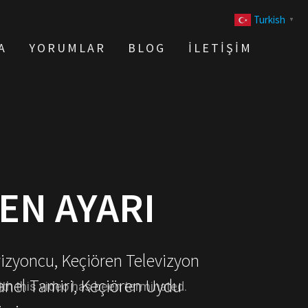
Turkish
▼
A
YORUMLAR
BLOG
İLETIŞIM
EN AYARI
vizyoncu, Keçiören Televizyon
anel Tamiri, Keçiören Uydu