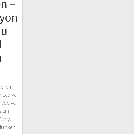
en –
zyon
du
l
n
ileri
a Lcd ve
ik’de ve
izin
 Sony,
efunken