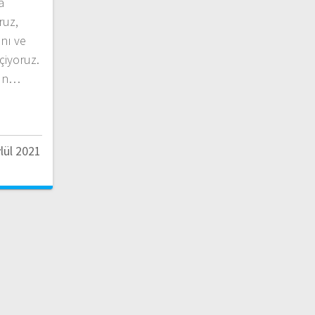
a
ruz,
nı ve
eçiyoruz.
zun…
lül 2021