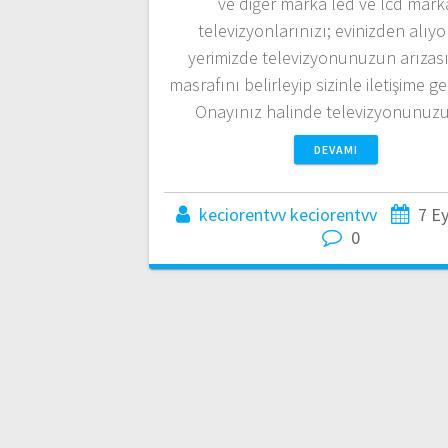
ve diğer marka led ve lcd mark
televizyonlarınızı; evinizden alıyo
yerimizde televizyonunuzun arızası
masrafını belirleyip sizinle iletişime g
Onayınız halinde televizyonunu
DEVAMI
keciorentvv keciorentvv
7 Ey
0