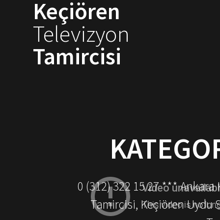
Keçiören
Skip
to
Televizyon
content
Tamircisi
KATEGOR
0 (312) 322 15 27 *** Ankara
Tamircisi, Keçiören Uydu 