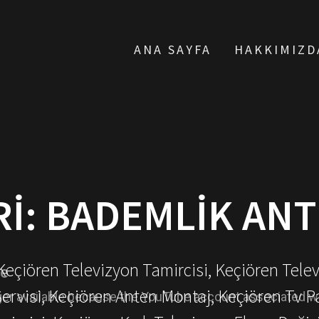
ANA SAYFA
HAKKIMIZD
I:
BADEMLIK ANT
 Keçiören Televizyon Tamircisi, Keçiören Tele
Servisi, Keçiören Anten Montaj, Keçiören Tv P