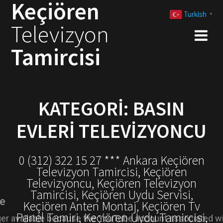
Keçiören
Skip
Turkish
to
▼
Televizyon
content
Tamircisi
KATEGORI:
BASIN
EVLERI TELEVIZYONCU
0 (312) 322 15 27 *** Ankara Keçiören
Televizyon Tamircisi, Keçiören
Televizyoncu, Keçiören Televizyon
Tamircisi, Keçiören Uydu Servisi,
Keçiören Anten Montaj, Keçiören Tv
Panel Tamiri, Keçiören Uydu Tamircisi,