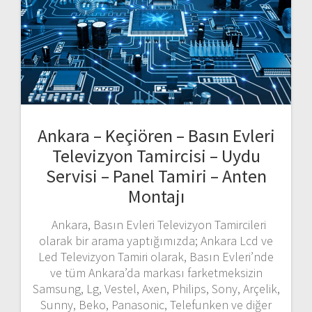
Ankara – Keçiören – Basın Evleri
Televizyon Tamircisi – Uydu
Servisi – Panel Tamiri – Anten
Montajı
Ankara, Basın Evleri Televizyon Tamircileri
olarak bir arama yaptığımızda; Ankara Lcd ve
Led Televizyon Tamiri olarak, Basın Evleri’nde
ve tüm Ankara’da markası farketmeksizin
Samsung, Lg, Vestel, Axen, Philips, Sony, Arçelik,
Sunny, Beko, Panasonic, Telefunken ve diğer