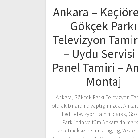
Ankara – Keçiör
Gökçek Parkı
Televizyon Tamir
– Uydu Servisi
Panel Tamiri – A
Montaj
Ankara, Gökçek Parkı Televizyon Tami
olarak bir arama yaptığımızda; Ankar
Led Televizyon Tamiri olarak, Gö
Parkı’nda ve tüm Ankara’da mark
farketmeksizin Samsung, Lg, Vestel,