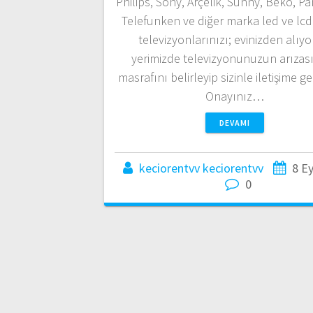
Philips, Sony, Arçelik, Sunny, Beko, P
Telefunken ve diğer marka led ve lc
televizyonlarınızı; evinizden alıyo
yerimizde televizyonunuzun arızası
masrafını belirleyip sizinle iletişime g
Onayınız…
DEVAMI
keciorentvv keciorentvv
8 Ey
0