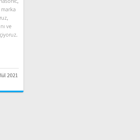
anasonic,
d marka
ruz,
nı ve
eçiyoruz.
lül 2021