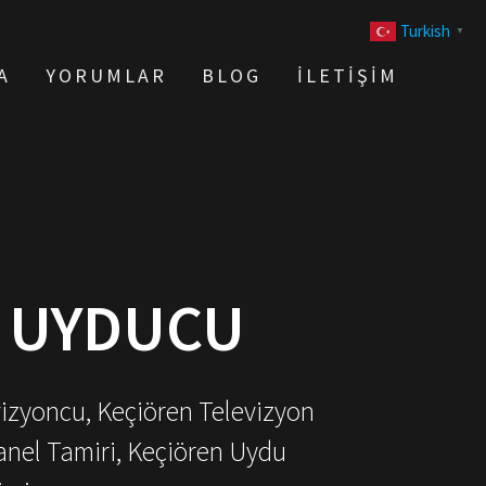
Turkish
▼
A
YORUMLAR
BLOG
İLETIŞIM
I UYDUCU
vizyoncu, Keçiören Televizyon
anel Tamiri, Keçiören Uydu