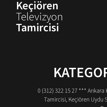
Keçiören
Skip
to
Televizyon
content
Tamircisi
KATEGOR
0 (312) 322 15 27 *** Ankara
Tamircisi, Keçiören Uydu 