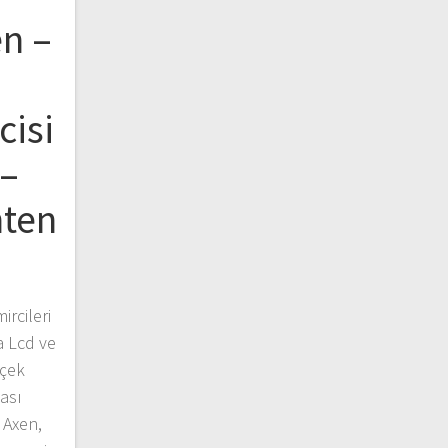
en –
cisi
 –
nten
rcileri
a Lcd ve
kçek
ası
 Axen,