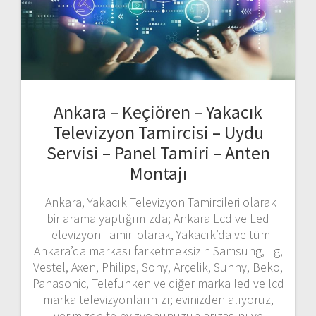
Ankara – Keçiören – Yakacık
Televizyon Tamircisi – Uydu
Servisi – Panel Tamiri – Anten
Montajı
Ankara, Yakacık Televizyon Tamircileri olarak
bir arama yaptığımızda; Ankara Lcd ve Led
Televizyon Tamiri olarak, Yakacık’da ve tüm
Ankara’da markası farketmeksizin Samsung, Lg,
Vestel, Axen, Philips, Sony, Arçelik, Sunny, Beko,
Panasonic, Telefunken ve diğer marka led ve lcd
marka televizyonlarınızı; evinizden alıyoruz,
yerimizde televizyonunuzun arızasını ve