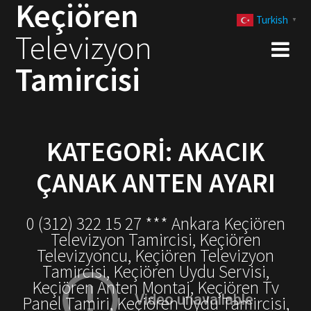
Keçiören
Skip
Turkish
to
▼
Televizyon
content
Tamircisi
KATEGORI:
AKACIK
ÇANAK ANTEN AYARI
0 (312) 322 15 27 *** Ankara Keçiören
Televizyon Tamircisi, Keçiören
Televizyoncu, Keçiören Televizyon
Tamircisi, Keçiören Uydu Servisi,
Keçiören Anten Montaj, Keçiören Tv
Panel Tamiri, Keçiören Uydu Tamircisi,