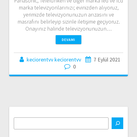
Panasonic, Telefunken ve diğer marka led ve lcd
marka televizyonlarınızı; evinizden alıyoruz,
yerimizde televizyonunuzun arızasını ve
masrafını belirleyip sizinle iletişime geçiyoruz.
Onayınız halinde televizyonunuzun…
DEVAMI
keciorentvv keciorentvv
7 Eylül 2021
0