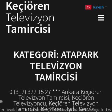
Keçiören
Skip
Turkish
to
▼
Televizyon
content
Tamircisi
KATEGORI:
ATAPARK
TELEVIZYON
TAMIRCISI
0 (312) 322 15 27 *** Ankara Keçiören
Televizyon Tamircisi, Keçiören
Televizyoncu, Keçiören Televizyon
Tamircisi, Keçiören Uydu Servisi,