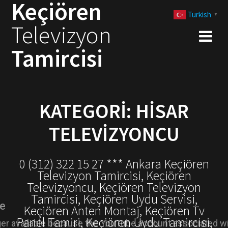
Keçiören
Skip
Turkish
to
▼
Televizyon
content
Tamircisi
KATEGORI:
HISAR
TELEVIZYONCU
0 (312) 322 15 27 *** Ankara Keçiören
Televizyon Tamircisi, Keçiören
Televizyoncu, Keçiören Televizyon
Tamircisi, Keçiören Uydu Servisi,
Keçiören Anten Montaj, Keçiören Tv
Panel Tamiri, Keçiören Uydu Tamircisi,