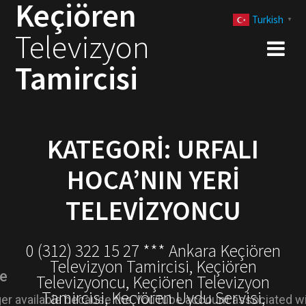
Keçiören
Skip
Turkish
to
▼
Televizyon
content
Tamircisi
KATEGORI:
URFALI
HOCA’NIN YERI
TELEVIZYONCU
0 (312) 322 15 27 *** Ankara Keçiören
Televizyon Tamircisi, Keçiören
Televizyoncu, Keçiören Televizyon
Tamircisi, Keçiören Uydu Servisi,