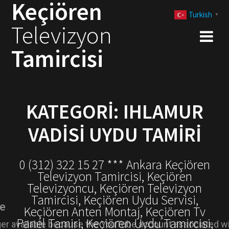
Keçiören
Skip
Turkish
to
▼
Televizyon
content
Tamircisi
KATEGORI:
IHLAMUR
VADISI UYDU TAMIRI
0 (312) 322 15 27 *** Ankara Keçiören
Televizyon Tamircisi, Keçiören
Televizyoncu, Keçiören Televizyon
Tamircisi, Keçiören Uydu Servisi,
Keçiören Anten Montaj, Keçiören Tv
Panel Tamiri, Keçiören Uydu Tamircisi,