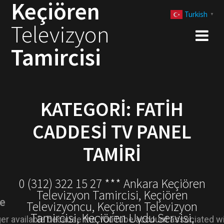
Keçiören
Skip
Turkish
to
▼
Televizyon
content
Tamircisi
KATEGORI:
FATIH
CADDESI TV PANEL
TAMIRI
0 (312) 322 15 27 *** Ankara Keçiören
Televizyon Tamircisi, Keçiören
Televizyoncu, Keçiören Televizyon
Tamircisi, Keçiören Uydu Servisi,