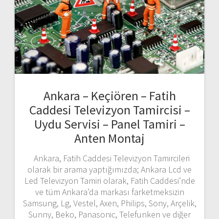
Ankara – Keçiören – Fatih
Caddesi Televizyon Tamircisi –
Uydu Servisi – Panel Tamiri –
Anten Montaj
Ankara, Fatih Caddesi Televizyon Tamircileri
olarak bir arama yaptığımızda; Ankara Lcd ve
Led Televizyon Tamiri olarak, Fatih Caddesi’nde
ve tüm Ankara’da markası farketmeksizin
Samsung, Lg, Vestel, Axen, Philips, Sony, Arçelik,
Sunny, Beko, Panasonic, Telefunken ve diğer