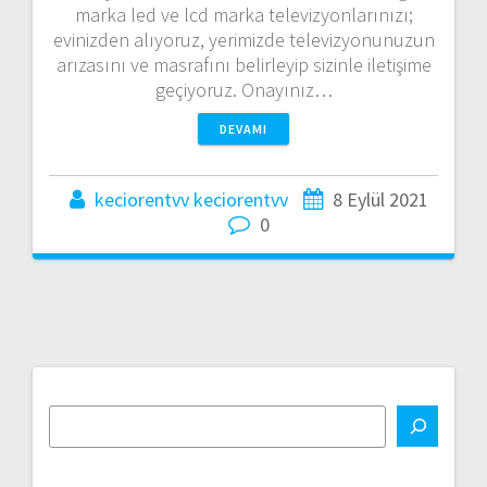
marka led ve lcd marka televizyonlarınızı;
evinizden alıyoruz, yerimizde televizyonunuzun
arızasını ve masrafını belirleyip sizinle iletişime
geçiyoruz. Onayınız…
DEVAMI
keciorentvv keciorentvv
8 Eylül 2021
0