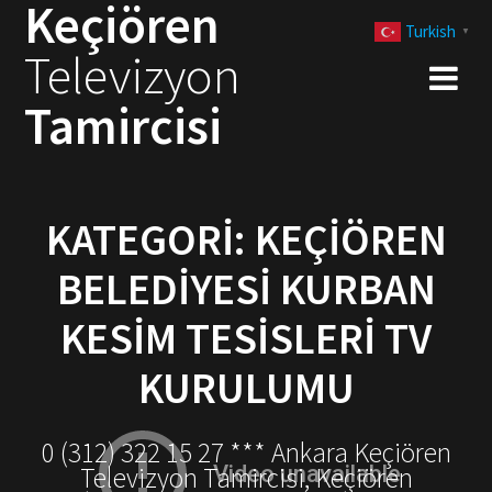
Keçiören
Skip
Turkish
to
▼
Televizyon
content
Tamircisi
KATEGORI:
KEÇIÖREN
BELEDIYESI KURBAN
KESIM TESISLERI TV
KURULUMU
0 (312) 322 15 27 *** Ankara Keçiören
Televizyon Tamircisi, Keçiören