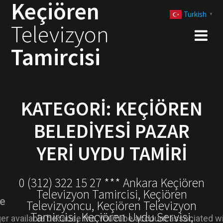
Keçiören
Skip
Turkish
to
▼
Televizyon
content
Tamircisi
KATEGORI:
KEÇIÖREN
BELEDIYESI PAZAR
YERI UYDU TAMIRI
0 (312) 322 15 27 *** Ankara Keçiören
Televizyon Tamircisi, Keçiören
Televizyoncu, Keçiören Televizyon
Tamircisi, Keçiören Uydu Servisi,