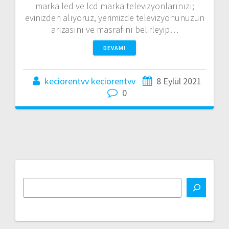
marka led ve lcd marka televizyonlarınızı;
evinizden alıyoruz, yerimizde televizyonunuzun
arızasını ve masrafını belirleyip…
DEVAMI
keciorentvv keciorentvv
8 Eylül 2021
0