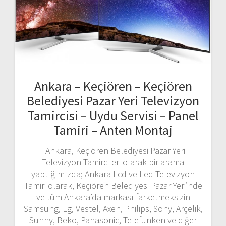
Ankara – Keçiören – Keçiören
Belediyesi Pazar Yeri Televizyon
Tamircisi – Uydu Servisi – Panel
Tamiri – Anten Montaj
Ankara, Keçiören Belediyesi Pazar Yeri
Televizyon Tamircileri olarak bir arama
yaptığımızda; Ankara Lcd ve Led Televizyon
Tamiri olarak, Keçiören Belediyesi Pazar Yeri’nde
ve tüm Ankara’da markası farketmeksizin
Samsung, Lg, Vestel, Axen, Philips, Sony, Arçelik,
Sunny, Beko, Panasonic, Telefunken ve diğer