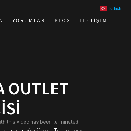
Turkish
▼
A
YORUMLAR
BLOG
İLETIŞIM
A OUTLET
ISI
vizyoncu, Keçiören Televizyon