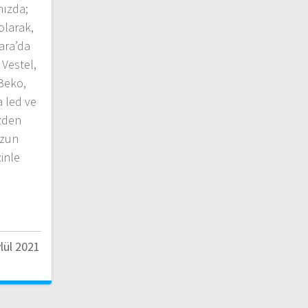
mızda;
olarak,
ara’da
Vestel,
 Beko,
 led ve
izden
uzun
zinle
lül 2021