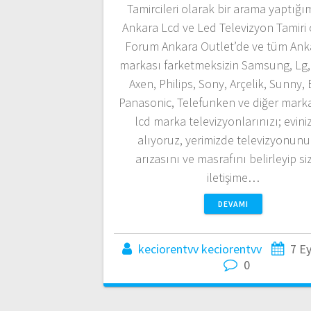
Tamircileri olarak bir arama yaptığı
Ankara Lcd ve Led Televizyon Tamiri 
Forum Ankara Outlet’de ve tüm Ank
markası farketmeksizin Samsung, Lg, 
Axen, Philips, Sony, Arçelik, Sunny,
Panasonic, Telefunken ve diğer marka
lcd marka televizyonlarınızı; evin
alıyoruz, yerimizde televizyonun
arızasını ve masrafını belirleyip si
iletişime…
DEVAMI
keciorentvv keciorentvv
7 Ey
0