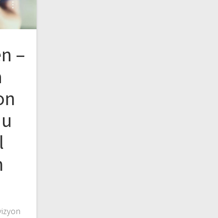
en –
a
on
du
l
n
vizyon