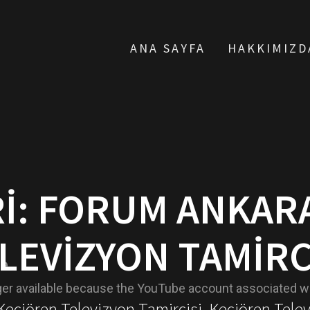
ANA SAYFA
HAKKIMIZD
I:
FORUM ANKAR
LEVIZYON TAMIRC
 Keçiören Televizyon Tamircisi, Keçiören Tele