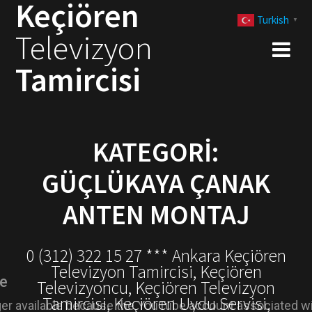
Keçiören
Skip
Turkish
to
▼
Televizyon
content
Tamircisi
KATEGORI:
GÜÇLÜKAYA ÇANAK
ANTEN MONTAJ
0 (312) 322 15 27 *** Ankara Keçiören
Televizyon Tamircisi, Keçiören
Televizyoncu, Keçiören Televizyon
Tamircisi, Keçiören Uydu Servisi,