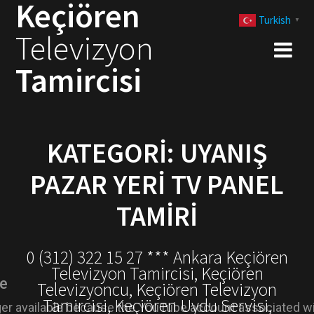
Keçiören
Skip
Turkish
to
▼
Televizyon
content
Tamircisi
KATEGORI:
UYANIŞ
PAZAR YERI TV PANEL
TAMIRI
0 (312) 322 15 27 *** Ankara Keçiören
Televizyon Tamircisi, Keçiören
Televizyoncu, Keçiören Televizyon
Tamircisi, Keçiören Uydu Servisi,