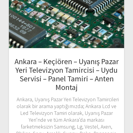
Ankara – Keçiören – Uyanış Pazar
Yeri Televizyon Tamircisi – Uydu
Servisi – Panel Tamiri – Anten
Montaj
Ankara, Uyanış Pazar Yeri Televizyon Tamircileri
olarak bir arama yaptığımızda; Ankara Lcd ve
Led Televizyon Tamiri olarak, Uyanış Pazar
Yeri’nde ve tüm Ankara’da markası
farketmeksizin Samsung, Lg, Vestel, Axen,