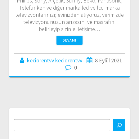
Philips, Sony, Arçelik, Sunny, Beko, Panasonic,
Telefunken ve diğer marka led ve lcd marka
televizyonlarınızı; evinizden alıyoruz, yerimizde
televizyonunuzun arızasını ve masrafını
belirleyip sizinle iletişime…
DEVAMI
keciorentvv keciorentvv
8 Eylül 2021
0