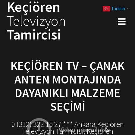
Keçiören
Skip
Turkish
to
▼
Televizyon
content
Tamircisi
KEÇIÖREN TV – ÇANAK
ANTEN MONTAJINDA
DAYANIKLI MALZEME
SEÇIMI
0 (312) 322 15 27 *** Ankara Keçiören
Televizyon Tamircisi, Keçiören