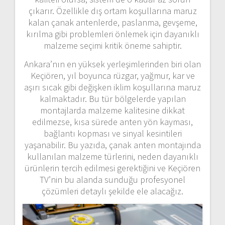
çıkarır.
Özellikle
dış
ortam
koşullarına
maruz
kalan
çanak
antenlerde,
paslanma,
gevşeme,
kırılma
gibi
problemleri
önlemek
için
dayanıklı
malzeme
seçimi
kritik
öneme
sahiptir.
Ankara’nın
en
yüksek
yerleşimlerinden
biri
olan
Keçiören,
yıl
boyunca
rüzgar,
yağmur,
kar
ve
aşırı
sıcak
gibi
değişken
iklim
koşullarına
maruz
kalmaktadır.
Bu
tür
bölgelerde
yapılan
montajlarda
malzeme
kalitesine
dikkat
edilmezse,
kısa
sürede
anten
yön
kayması,
bağlantı
kopması
ve
sinyal
kesintileri
yaşanabilir.
Bu
yazıda,
çanak
anten
montajında
kullanılan
malzeme
türlerini,
neden
dayanıklı
ürünlerin
tercih
edilmesi
gerektiğini
ve
Keçiören
TV’nin
bu
alanda
sunduğu
profesyonel
çözümleri
detaylı
şekilde
ele
alacağız.