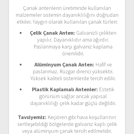
Çanak
antenlerin
üretiminde
kullanılan
malzemeler
sistemin
dayanıklılığını
doğrudan
etkiler.
Yaygın
olarak
kullanılan
çanak
türleri:
Çelik
Çanak
Anten:
Galvanizli
çelikten
yapılır.
Dayanıklıdır
ama
ağırdır.
Paslanmaya
karşı
galvaniz
kaplama
önemlidir.
Alüminyum
Çanak
Anten:
Hafif
ve
paslanmaz.
Rüzgar
direnci
yüksektir.
Yüksek
kaliteli
sistemlerde
tercih
edilir.
Plastik
Kaplamalı
Antenler:
Estetik
görünüm
sağlar
ancak
yapısal
dayanıklılığı
çelik
kadar
güçlü
değildir.
Tavsiyemiz:
Keçiören
gibi
hava
koşullarının
sertleşebildiği
bölgelerde
galvaniz
kaplı
çelik
veya
alüminyum
çanak
tercih
edilmelidir.