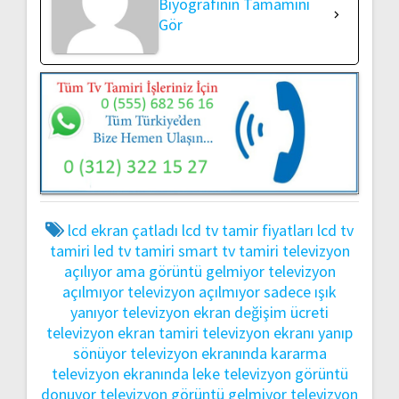
Biyografinin Tamamını
Gör
lcd ekran çatladı
lcd tv tamir fiyatları
lcd tv
tamiri
led tv tamiri
smart tv tamiri
televizyon
açılıyor ama görüntü gelmiyor
televizyon
açılmıyor
televizyon açılmıyor sadece ışık
yanıyor
televizyon ekran değişim ücreti
televizyon ekran tamiri
televizyon ekranı yanıp
sönüyor
televizyon ekranında kararma
televizyon ekranında leke
televizyon görüntü
donuyor
televizyon görüntü gelmiyor
televizyon