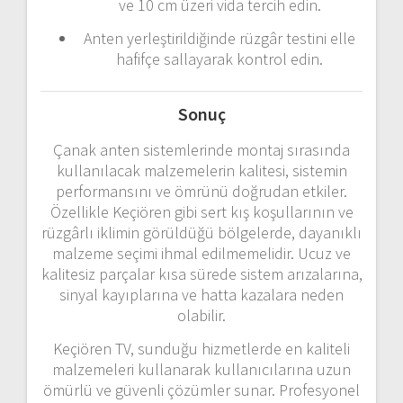
ve
10
cm
üzeri
vida
tercih
edin.
Anten
yerleştirildiğinde
rüzgâr
testini
elle
hafifçe
sallayarak
kontrol
edin.
Sonuç
Çanak
anten
sistemlerinde
montaj
sırasında
kullanılacak
malzemelerin
kalitesi,
sistemin
performansını
ve
ömrünü
doğrudan
etkiler.
Özellikle
Keçiören
gibi
sert
kış
koşullarının
ve
rüzgârlı
iklimin
görüldüğü
bölgelerde,
dayanıklı
malzeme
seçimi
ihmal
edilmemelidir.
Ucuz
ve
kalitesiz
parçalar
kısa
sürede
sistem
arızalarına,
sinyal
kayıplarına
ve
hatta
kazalara
neden
olabilir.
Keçiören
TV,
sunduğu
hizmetlerde
en
kaliteli
malzemeleri
kullanarak
kullanıcılarına
uzun
ömürlü
ve
güvenli
çözümler
sunar.
Profesyonel