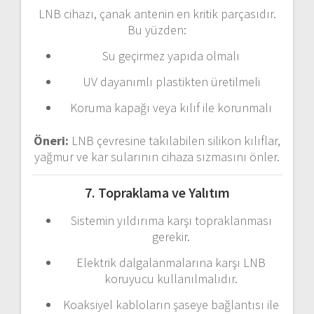
LNB
cihazı,
çanak
antenin
en
kritik
parçasıdır.
Bu
yüzden:
Su
geçirmez
yapıda
olmalı
UV
dayanımlı
plastikten
üretilmeli
Koruma
kapağı
veya
kılıf
ile
korunmalı
Öneri:
LNB
çevresine
takılabilen
silikon
kılıflar,
yağmur
ve
kar
sularının
cihaza
sızmasını
önler.
7.
Topraklama
ve
Yalıtım
Sistemin
yıldırıma
karşı
topraklanması
gerekir.
Elektrik
dalgalanmalarına
karşı
LNB
koruyucu
kullanılmalıdır.
Koaksiyel
kabloların
şaseye
bağlantısı
ile