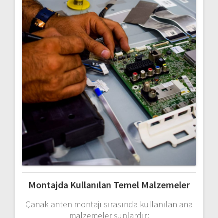
Montajda
Kullanılan
Temel
Malzemeler
Çanak
anten
montajı
sırasında
kullanılan
ana
malzemeler
şunlardır: