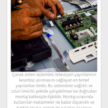
Çanak
anten
sistemleri,
televizyon
yayınlarının
kesintisiz
alınmasını
sağlayan
en
temel
yapılardan
biridir.
Bu
sistemlerin
sağlıklı
ve
uzun
ömürlü
şekilde
çalışabilmesi
ise
doğrudan
montaj
kalitesiyle
ilişkilidir.
Montaj
sırasında
kullanılan
malzemeler
ne
kadar
dayanıklı
ve
kaliteli
olursa,
sistem
de
o
kadar
az
sorun