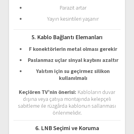
Parazit
artar
Yayın
kesintileri
yaşanır
5.
Kablo
Bağlantı
Elemanları
F
konektörlerin
metal
olması
gerekir
Paslanmaz
uçlar
sinyal
kaybını
azaltır
Yalıtım
için
su
geçirmez
silikon
kullanılmalı
Keçiören
TV’nin
önerisi:
Kabloların
duvar
dışına
veya
çatıya
montajında
kelepçeli
sabitleme
ile
rüzgârda
kablonun
sallanması
önlenmelidir.
6.
LNB
Seçimi
ve
Koruma