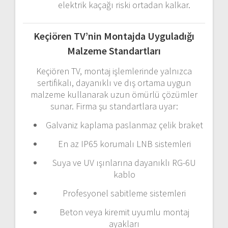
elektrik
kaçağı
riski
ortadan
kalkar.
Keçiören
TV’nin
Montajda
Uyguladığı
Malzeme
Standartları
Keçiören
TV,
montaj
işlemlerinde
yalnızca
sertifikalı,
dayanıklı
ve
dış
ortama
uygun
malzeme
kullanarak
uzun
ömürlü
çözümler
sunar.
Firma
şu
standartlara
uyar:
Galvaniz
kaplama
paslanmaz
çelik
braket
En
az
IP65
korumalı
LNB
sistemleri
Suya
ve
UV
ışınlarına
dayanıklı
RG-
6U
kablo
Profesyonel
sabitleme
sistemleri
Beton
veya
kiremit
uyumlu
montaj
ayakları