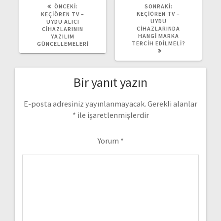
ÖNCEKI
SONRAKI
ÖNCEKI:
SONRAKI:
YAZI:
YAZI:
KEÇIÖREN TV –
KEÇIÖREN TV –
UYDU
UYDU ALICI
CIHAZLARINDA
CIHAZLARININ
HANGI MARKA
YAZILIM
TERCIH EDILMELI?
GÜNCELLEMELERI
Bir yanıt yazın
E-posta adresiniz yayınlanmayacak.
Gerekli alanlar
*
ile işaretlenmişlerdir
Yorum
*