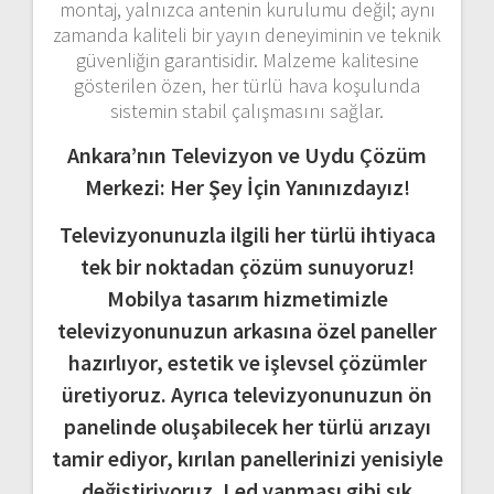
montaj,
yalnızca
antenin
kurulumu
değil;
aynı
zamanda
kaliteli
bir
yayın
deneyiminin
ve
teknik
güvenliğin
garantisidir.
Malzeme
kalitesine
gösterilen
özen,
her
türlü
hava
koşulunda
sistemin
stabil
çalışmasını
sağlar.
Ankara’nın Televizyon ve Uydu Çözüm
Merkezi: Her Şey İçin Yanınızdayız!
Televizyonunuzla ilgili her türlü ihtiyaca
tek bir noktadan çözüm sunuyoruz!
Mobilya tasarım hizmetimizle
televizyonunuzun arkasına özel paneller
hazırlıyor, estetik ve işlevsel çözümler
üretiyoruz. Ayrıca televizyonunuzun ön
panelinde oluşabilecek her türlü arızayı
tamir ediyor, kırılan panellerinizi yenisiyle
değiştiriyoruz. Led yanması gibi sık