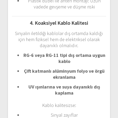
Plastik
dübel
ile
anten
montajı:
Uzun
vadede
gevşeme
ve
düşme
riski
4.
Koaksiyel
Kablo
Kalitesi
Sinyalin
iletildiği
kablolar
dış
ortamda
kaldığı
için
hem
fiziksel
hem
de
elektriksel
olarak
dayanıklı
olmalıdır.
RG-
6
veya
RG-
11
tipi
dış
ortama
uygun
kablo
Çift
katmanlı
alüminyum
folyo
ve
örgü
ekranlama
UV
ışınlarına
ve
suya
dayanıklı
dış
kaplama
Kablo
kalitesizse:
Sinyal
zayıflar