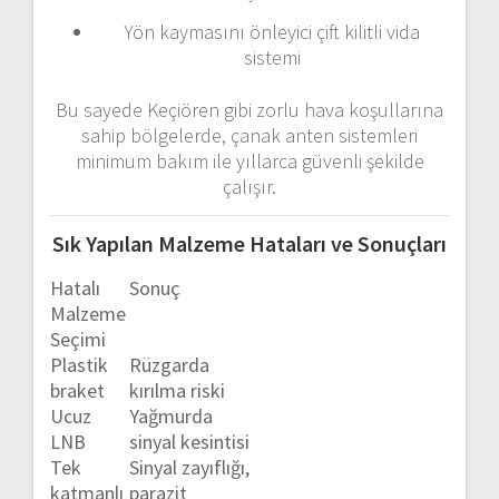
Yön
kaymasını
önleyici
çift
kilitli
vida
sistemi
Bu
sayede
Keçiören
gibi
zorlu
hava
koşullarına
sahip
bölgelerde,
çanak
anten
sistemleri
minimum
bakım
ile
yıllarca
güvenli
şekilde
çalışır.
Sık
Yapılan
Malzeme
Hataları
ve
Sonuçları
Hatalı
Sonuç
Malzeme
Seçimi
Plastik
Rüzgarda
braket
kırılma
riski
Ucuz
Yağmurda
LNB
sinyal
kesintisi
Tek
Sinyal
zayıflığı,
katmanlı
parazit