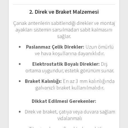
2.
Direk
ve
Braket
Malzemesi
Çanak
antenlerin
sabitlendiği
direkler
ve
montaj
ayakları
sistemin
sarsılmadan
sabit
kalmasını
sağlar.
Paslanmaz
Çelik
Direkler:
Uzun
ömürlü
ve
hava
koşullarına
dayanıklıdır.
Elektrostatik
Boyalı
Direkler:
Dış
ortama
uygundur,
estetik
görünüm
sunar.
Braket
Kalınlığı:
En
az
3
mm
kalınlığında
galvanizli
braket
kullanılmalıdır.
Dikkat
Edilmesi
Gerekenler:
Direk
ve
braket,
çatıya
veya
duvara
sağlam
vidalanmalı