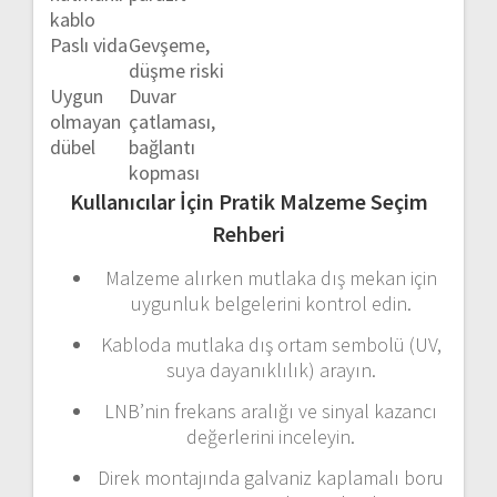
kablo
Paslı
vida
Gevşeme,
düşme
riski
Uygun
Duvar
olmayan
çatlaması,
dübel
bağlantı
kopması
Kullanıcılar
İçin
Pratik
Malzeme
Seçim
Rehberi
Malzeme
alırken
mutlaka
dış
mekan
için
uygunluk
belgelerini
kontrol
edin.
Kabloda
mutlaka
dış
ortam
sembolü (
UV,
suya
dayanıklılık)
arayın.
LNB’nin
frekans
aralığı
ve
sinyal
kazancı
değerlerini
inceleyin.
Direk
montajında
galvaniz
kaplamalı
boru