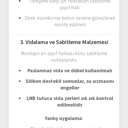
Titreşime
karşı
çift
noktadan
sabitleme
yapılmalı
Direk
mümkünse
beton
zemine
gömülerek
monte
edilmeli
3.
Vidalama
ve
Sabitleme
Malzemesi
Montajın
en
zayıf
halkası
kötü
sabitleme
noktalarıdır.
Paslanmaz
vida
ve
dübel
kullanılmalı
Silikon
destekli
somunlar,
su
sızmasını
engeller
LNB
tutucu
vida
yerleri
sık
sık
kontrol
edilmelidir
Yanlış
uygulama: