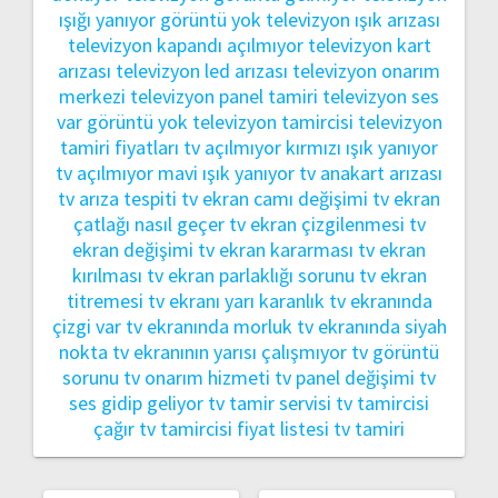
ışığı yanıyor görüntü yok
televizyon ışık arızası
televizyon kapandı açılmıyor
televizyon kart
arızası
televizyon led arızası
televizyon onarım
merkezi
televizyon panel tamiri
televizyon ses
var görüntü yok
televizyon tamircisi
televizyon
tamiri fiyatları
tv açılmıyor kırmızı ışık yanıyor
tv açılmıyor mavi ışık yanıyor
tv anakart arızası
tv arıza tespiti
tv ekran camı değişimi
tv ekran
çatlağı nasıl geçer
tv ekran çizgilenmesi
tv
ekran değişimi
tv ekran kararması
tv ekran
kırılması
tv ekran parlaklığı sorunu
tv ekran
titremesi
tv ekranı yarı karanlık
tv ekranında
çizgi var
tv ekranında morluk
tv ekranında siyah
nokta
tv ekranının yarısı çalışmıyor
tv görüntü
sorunu
tv onarım hizmeti
tv panel değişimi
tv
ses gidip geliyor
tv tamir servisi
tv tamircisi
çağır
tv tamircisi fiyat listesi
tv tamiri