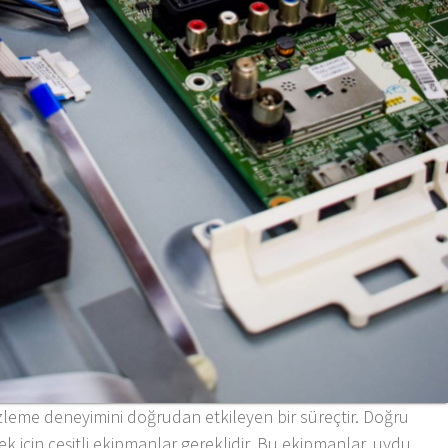
zleme deneyimini doğrudan etkileyen bir süreçtir. Doğru
 için çeşitli ekipmanlar gereklidir. Bu ekipmanlar, uydu