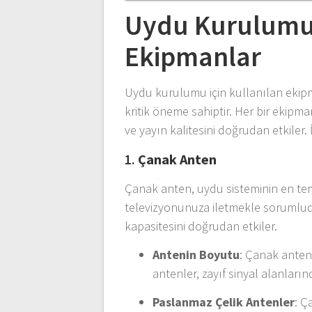
Uydu Kurulumu
Ekipmanlar
Uydu kurulumu için kullanılan ekipm
kritik öneme sahiptir. Her bir ekipman,
ve yayın kalitesini doğrudan etkile
1.
Çanak Anten
Çanak anten, uydu sisteminin en teme
televizyonunuza iletmekle sorumludu
kapasitesini doğrudan etkiler.
Antenin Boyutu
: Çanak anteni
antenler, zayıf sinyal alanların
Paslanmaz Çelik Antenler
: Ç