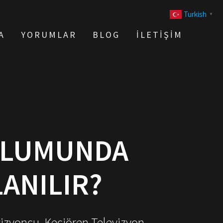
Turkish
▼
A
YORUMLAR
BLOG
İLETIŞIM
RULUMUNDA
ANILIR?
vizyoncu, Keçiören Televizyon