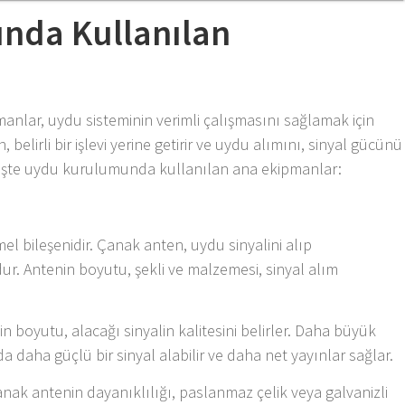
nda Kullanılan
anlar, uydu sisteminin verimli çalışmasını sağlamak için
 belirli bir işlevi yerine getirir ve uydu alımını, sinyal gücünü
r. İşte uydu kurulumunda kullanılan ana ekipmanlar:
l bileşenidir. Çanak anten, uydu sinyalini alıp
r. Antenin boyutu, şekli ve malzemesi, sinyal alım
n boyutu, alacağı sinyalin kalitesini belirler. Daha büyük
da daha güçlü bir sinyal alabilir ve daha net yayınlar sağlar.
anak antenin dayanıklılığı, paslanmaz çelik veya galvanizli