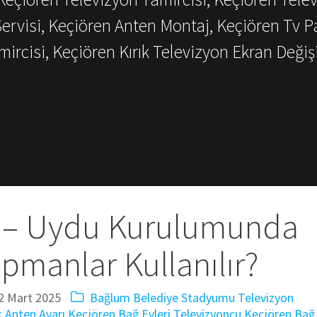
Servisi, Keçiören Anten Montaj, Keçiören Tv P
mircisi, Keçiören Kırık Televizyon Ekran Değiş
V – Uydu Kurulumunda
pmanlar Kullanılır?
2 Mart 2025
Bağlum Belediye Stadyumu Televizyon
 Anten Ayarı
Keçiören Bağ Evleri Televizyoncu
Keçiören Bağ