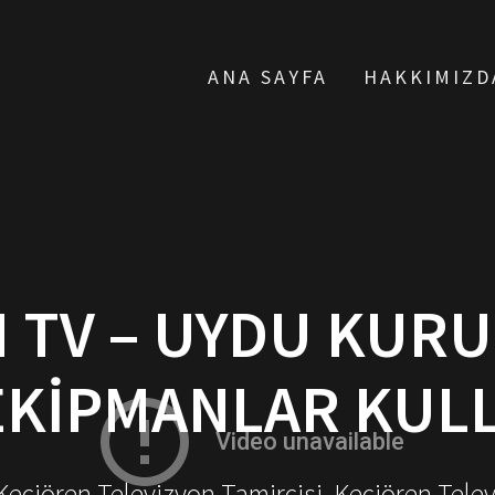
ANA SAYFA
HAKKIMIZD
 TV – UYDU KU
EKIPMANLAR KULL
 Keçiören Televizyon Tamircisi, Keçiören Tele