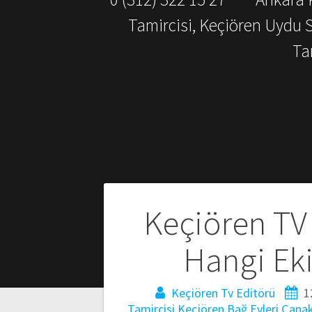
Tamircisi, Keçiören Uydu 
Ta
Yazı
Keçiören T
gezinmesi
Hangi Eki
Keçiören Tv Editörü
1
Tamircisi
Keçiören Bağ Evleri Çanak