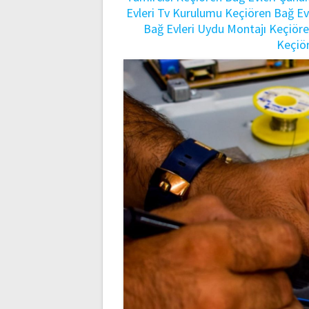
Evleri Tv Kurulumu
Keçiören Bağ Evl
Bağ Evleri Uydu Montajı
Keçiöre
Keçiör