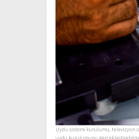
Uydu sistemi kurulumu, televizyon i
uydu kurulumunu gerçekleştirebilmek