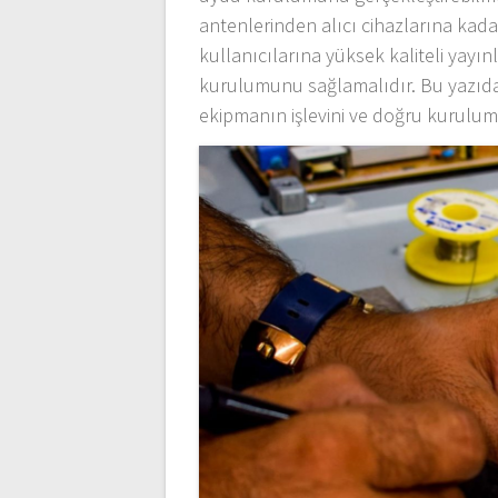
antenlerinden alıcı cihazlarına kadar
kullanıcılarına yüksek kaliteli yayı
kurulumunu sağlamalıdır. Bu yazıda
ekipmanın işlevini ve doğru kurulumu