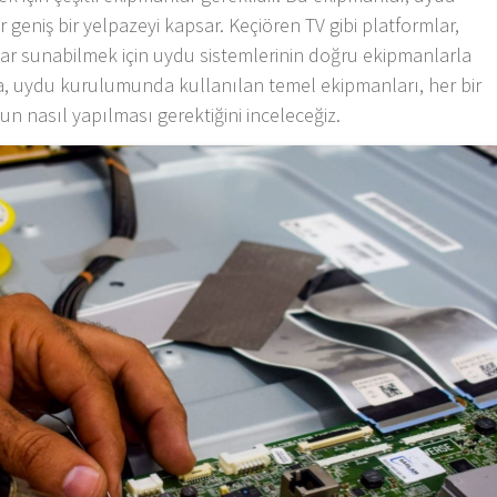
 geniş bir yelpazeyi kapsar. Keçiören TV gibi platformlar,
nlar sunabilmek için uydu sistemlerinin doğru ekipmanlarla
, uydu kurulumunda kullanılan temel ekipmanları, her bir
n nasıl yapılması gerektiğini inceleceğiz.