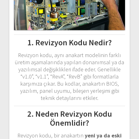
1. Revizyon Kodu Nedir?
Revizyon kodu, aynı anakart modelinin farklı
üretim aşamalarında yapılan donanımsal ya da
yazılımsal değişiklikleri ifade eder. Genellikle
“v1.0”, “v1.1”, “RevA”, “RevB” gibi formatlarla
karşımıza çıkar. Bu kodlar, anakartın BIOS,
yazılım, panel uyumu, bileşen yerleşimi gibi
teknik detaylarını etkiler.
2. Neden Revizyon Kodu
Önemlidir?
Revizyon kodu, bir anakartın
yeni ya da eski