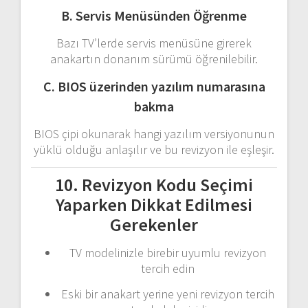
B. Servis Menüsünden Öğrenme
Bazı TV’lerde servis menüsüne girerek
anakartın donanım sürümü öğrenilebilir.
C. BIOS üzerinden yazılım numarasına
bakma
BIOS çipi okunarak hangi yazılım versiyonunun
yüklü olduğu anlaşılır ve bu revizyon ile eşleşir.
10. Revizyon Kodu Seçimi
Yaparken Dikkat Edilmesi
Gerekenler
TV modelinizle birebir uyumlu revizyon
tercih edin
Eski bir anakart yerine yeni revizyon tercih