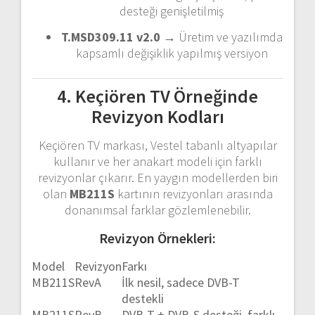
desteği genişletilmiş
T.MSD309.11 v2.0
→ Üretim ve yazılımda
kapsamlı değişiklik yapılmış versiyon
4. Keçiören TV Örneğinde
Revizyon Kodları
Keçiören TV markası, Vestel tabanlı altyapılar
kullanır ve her anakart modeli için farklı
revizyonlar çıkarır. En yaygın modellerden biri
olan
MB211S
kartının revizyonları arasında
donanımsal farklar gözlemlenebilir.
Revizyon Örnekleri:
Model
Revizyon
Farkı
MB211S
RevA
İlk nesil, sadece DVB-T
destekli
MB211S
RevB
DVB-T + DVB-S desteği, farklı