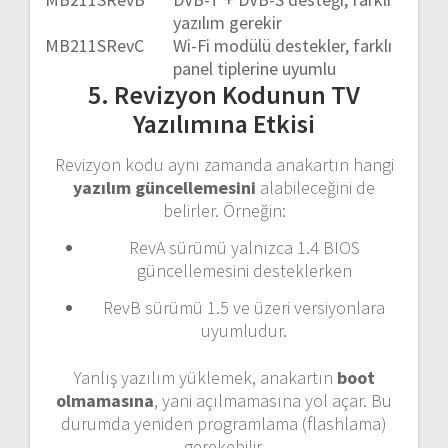
yazılım gerekir
MB211S
RevC
Wi-Fi modülü destekler, farklı
panel tiplerine uyumlu
5. Revizyon Kodunun TV
Yazılımına Etkisi
Revizyon kodu aynı zamanda anakartın hangi
yazılım güncellemesini
alabileceğini de
belirler. Örneğin:
RevA sürümü yalnızca 1.4 BIOS
güncellemesini desteklerken
RevB sürümü 1.5 ve üzeri versiyonlara
uyumludur.
Yanlış yazılım yüklemek, anakartın
boot
olmamasına
, yani açılmamasına yol açar. Bu
durumda yeniden programlama (flashlama)
gerekebilir.