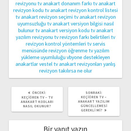
revizyonu
tv anakart donanım farkı
tv anakart
revizyon kodu
tv anakart revizyon kontrol listesi
tv anakart revizyon seçimi
tv anakart revizyon
uyumsuzluğu
tv anakart versiyon bilgisi nasıl
bulunur
tv anakart versiyon kodu
tv anakart
yazılım revizyonu
tv revizyon farkı belirtileri
tv
revizyon kontrol yöntemleri
tv servis
menüsünde revizyon öğrenme
tv yazılım
yükleme uyumluluğu
vbyone destekleyen
anakartlar
vestel tv anakart revizyonları
yanlış
revizyon takılırsa ne olur
ÖNCEKI
SONRAKI
ÖNCEKI:
SONRAKI:
YAZI:
YAZI:
KEÇIÖREN TV –
KEÇIÖREN TV – TV
ANAKART YAZILIM
ANAKART KODLARI
GÜNCELLEMESI
NASIL OKUNUR?
GEREKLI MI?
Bir yanıt yazın