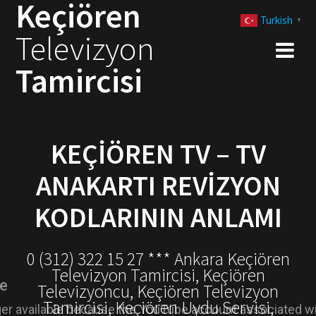
Keçiören
Skip
Turkish
to
▼
Televizyon
content
Tamircisi
KEÇIÖREN TV – TV
ANAKARTI REVIZYON
KODLARININ ANLAMI
0 (312) 322 15 27 *** Ankara Keçiören
Televizyon Tamircisi, Keçiören
Televizyoncu, Keçiören Televizyon
Tamircisi, Keçiören Uydu Servisi,