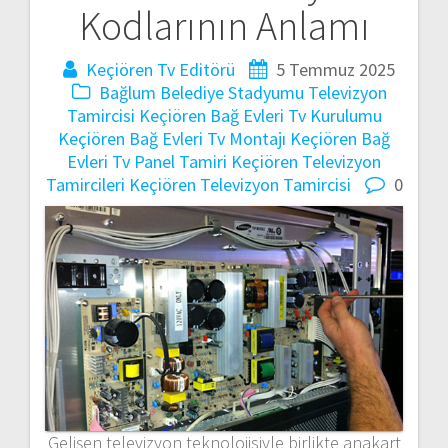
Kodlarının Anlamı
Keçiören Tv Editörü
5 Temmuz 2025
Bağlum Belediye Stadyumu Televizyon
Tamircisi
Keçiören Bağ Evleri Tv Kurulumu
Keçiören Bağ Evleri Tv Montajı
Keçiören Bağ
Evleri Tv Panel Tamiri
Keçiören Televizyon
Tamircileri
Keçiören Televizyon Tamircisi
0
Gelişen televizyon teknolojisiyle birlikte anakart