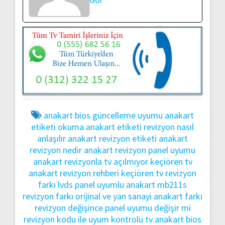
anakart bios güncelleme uyumu
anakart
etiketi okuma
anakart etiketi revizyon nasıl
anlaşılır
anakart revizyon etiketi
anakart
revizyon nedir
anakart revizyon panel uyumu
anakart revizyonla tv açılmıyor
keçiören tv
anakart revizyon rehberi
keçiören tv revizyon
farkı
lvds panel uyumlu anakart
mb211s
revizyon farkı
orijinal ve yan sanayi anakart farkı
revizyon değişince panel uyumu değişir mi
revizyon kodu ile uyum kontrolü
tv anakart bios