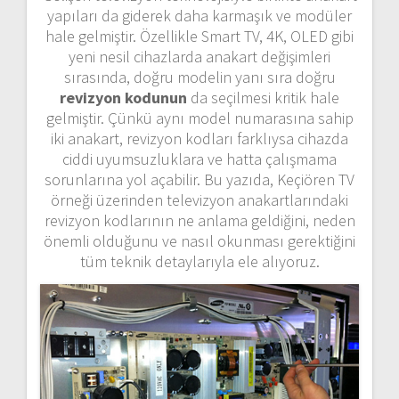
yapıları da giderek daha karmaşık ve modüler
hale gelmiştir. Özellikle Smart TV, 4K, OLED gibi
yeni nesil cihazlarda anakart değişimleri
sırasında, doğru modelin yanı sıra doğru
revizyon kodunun
da seçilmesi kritik hale
gelmiştir. Çünkü aynı model numarasına sahip
iki anakart, revizyon kodları farklıysa cihazda
ciddi uyumsuzluklara ve hatta çalışmama
sorunlarına yol açabilir. Bu yazıda, Keçiören TV
örneği üzerinden televizyon anakartlarındaki
revizyon kodlarının ne anlama geldiğini, neden
önemli olduğunu ve nasıl okunması gerektiğini
tüm teknik detaylarıyla ele alıyoruz.