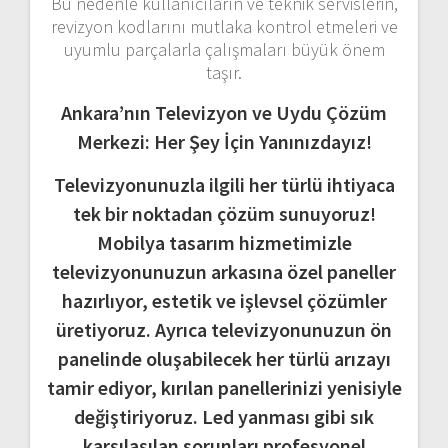
Bu nedenle kullanıcıların ve teknik servislerin,
revizyon kodlarını mutlaka kontrol etmeleri ve
uyumlu parçalarla çalışmaları büyük önem
taşır.
Ankara’nın Televizyon ve Uydu Çözüm
Merkezi: Her Şey İçin Yanınızdayız!
Televizyonunuzla ilgili her türlü ihtiyaca
tek bir noktadan çözüm sunuyoruz!
Mobilya tasarım hizmetimizle
televizyonunuzun arkasına özel paneller
hazırlıyor, estetik ve işlevsel çözümler
üretiyoruz. Ayrıca televizyonunuzun ön
panelinde oluşabilecek her türlü arızayı
tamir ediyor, kırılan panellerinizi yenisiyle
değiştiriyoruz. Led yanması gibi sık
karşılaşılan sorunları profesyonel