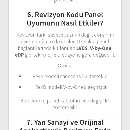
6. Revizyon Kodu Panel
Uyumunu Nasıl Etkiler?
Revizyon farkı sadece yazılım değil, donanım
uyumluluğunu da etkiler. Özellikle panel
bağlantılarında kullanılan
LVDS
,
V-by-One
,
eDP
gibi teknolojiler, revizyona göre değişebilir.
Örnek:
RevA modeli sadece LVDS destekler
RevB modeli V-by-One’a geçmiştir
Bu nedenle panel kabloları bile değişiklik
gösterebilir.
7. Yan Sanayi ve Orijinal