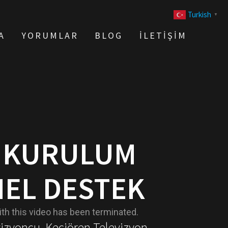
Turkish
▼
A
YORUMLAR
BLOG
İLETIŞIM
N KURULUM
EL DESTEK
vizyoncu, Keçiören Televizyon