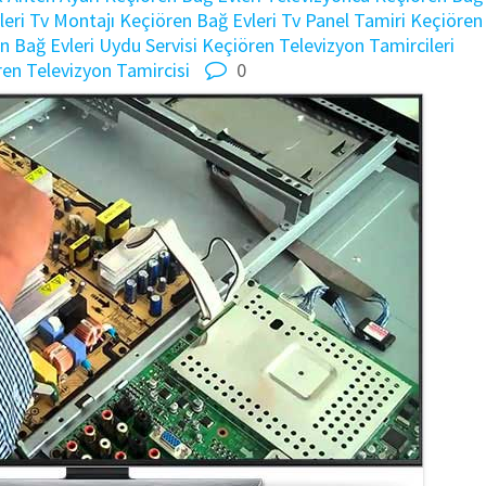
eri Tv Montajı
Keçiören Bağ Evleri Tv Panel Tamiri
Keçiören
n Bağ Evleri Uydu Servisi
Keçiören Televizyon Tamircileri
en Televizyon Tamircisi
0