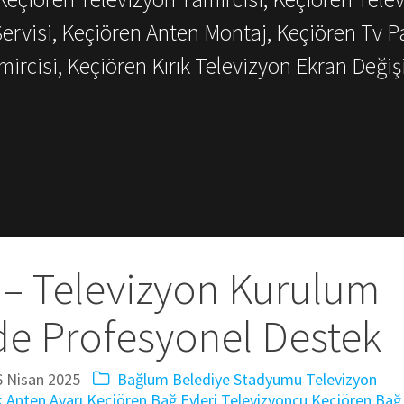
Servisi, Keçiören Anten Montaj, Keçiören Tv P
mircisi, Keçiören Kırık Televizyon Ekran Değiş
 – Televizyon Kurulum
de Profesyonel Destek
6 Nisan 2025
Bağlum Belediye Stadyumu Televizyon
 Anten Ayarı
Keçiören Bağ Evleri Televizyoncu
Keçiören Bağ