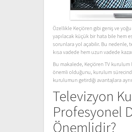
Özellikle Keçiören gibi geniş ve yo
yapılacak küçük bir hata bile hem 
sorunlara yol açabilir. Bu nedenle
kısa vadede hem uzun vadede kazan
Bu makalede, Keçiören TV kurulum 
önemli olduğunu, kurulum sürecinde 
kurulumun getirdiği avantajlara ayrın
Televizyon K
Profesyonel 
Önemlidir?