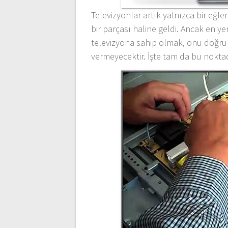
Televizyonlar artık yalnızca bir eğ
bir parçası haline geldi. Ancak en ye
televizyona sahip olmak, onu doğru
vermeyecektir. İşte tam da bu nokta