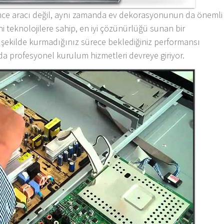
lence aracı değil, aynı zamanda ev dekorasyonunun da önemli
ni teknolojilere sahip, en iyi çözünürlüğü sunan bir
 şekilde kurmadığınız sürece beklediğiniz performansı
da profesyonel kurulum hizmetleri devreye giriyor.