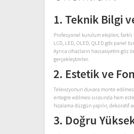
1. Teknik Bilgi 
Profesyonel kurulum ekipleri, farklı 
LCD, LED, OLED, QLED gibi panel türl
Ayrıca cihazların hassasiyetini göz
gerçekleştirirler.
2. Estetik ve F
Televizyonun duvara monte edilmesi,
entegre edilmesi sırasında hem esteti
hizalama düzgün yapılır, dekoratif 
3. Doğru Yüksekl