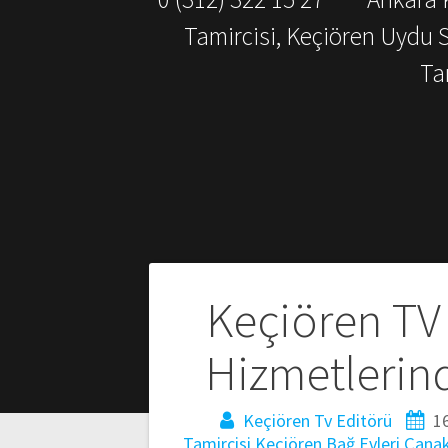
Tamircisi, Keçiören Uydu 
Ta
Yazı
Keçiören TV
gezinmesi
Hizmetlerin
Keçiören Tv Editörü
1
Tamircisi
Keçiören Bağ Evleri Çanak