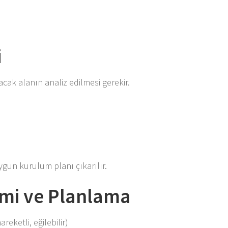
i
cak alanın analiz edilmesi gerekir.
ygun kurulum planı çıkarılır.
imi ve Planlama
reketli, eğilebilir)