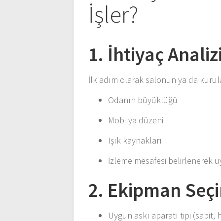
İşler?
1. İhtiyaç Analiz
İlk adım olarak salonun ya da kurula
Odanın büyüklüğü
Mobilya düzeni
Işık kaynakları
İzleme mesafesi belirlenerek u
2. Ekipman Seç
Uygun askı aparatı tipi (sabit, ha