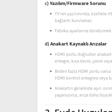
c)
Yazılım/Firmware Sorunu
TV’nin yazılımında, özellikle H
bağlantı kurulamaz.
Fabrika ayarlarına döndürmek
d)
Anakart Kaynaklı Arızalar
HDMI portu doğrudan anakart ü
entegre, kısa devre, yanık veya
Birden fazla HDMI portu varsa 
HDMI kontrol entegresi veya bağ
Anakartın genelinde aşırı ısı
yaşanıyorsa, arıza daha büyükt