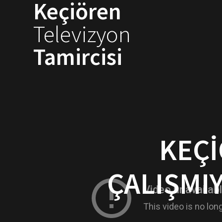
Keçiören
Skip
to
Televizyon
content
Tamircisi
KEÇI
ÇALIŞMI