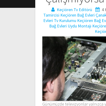
Keçiören Tv Editörü
4 
Tamircisi
Keçiören Bağ Evleri Çanak
Evleri Tv Kurulumu
Keçiören Bağ Evl
Bağ Evleri Uydu Montajı
Keçiöre
Keçiör
Günümüzde televizyonlar yalnızca y