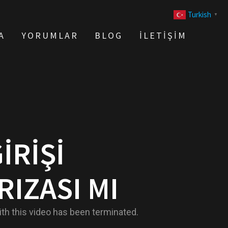
Turkish
▼
A
YORUMLAR
BLOG
İLETIŞIM
IRIŞI
IZASI MI