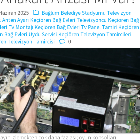
Haziran 2025
Bağlum Belediye Stadyumu Televizyon
 Anten Ayarı
Keçiören Bağ Evleri Televizyoncu
Keçiören Bağ
eri Tv Montajı
Keçiören Bağ Evleri Tv Panel Tamiri
Keçiören
n Bağ Evleri Uydu Servisi
Keçiören Televizyon Tamircileri
en Televizyon Tamircisi
0
ayın izlemekten çok daha fazlası; oyun konsolları,