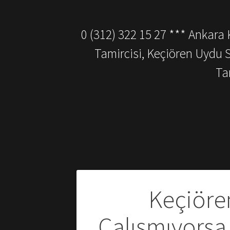
0 (312) 322 15 27 *** Ankara
Tamircisi, Keçiören Uydu 
Ta
Yazı
Keçiören
gezinmesi
Çalışmıyorsa 