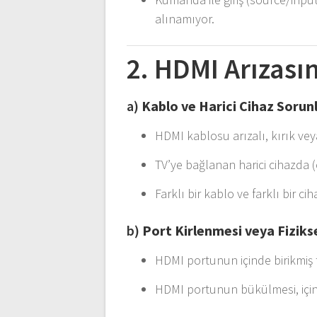
alınamıyor.
2. HDMI Arızası
a)
Kablo ve Harici Cihaz Sorunl
HDMI kablosu arızalı, kırık veya
TV’ye bağlanan harici cihazda (
Farklı bir kablo ve farklı bir 
b)
Port Kirlenmesi veya Fiziks
HDMI portunun içinde birikmiş t
HDMI portunun bükülmesi, içind