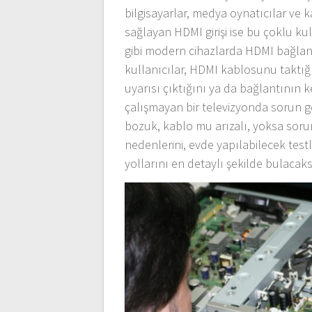
bilgisayarlar, medya oynatıcılar ve 
sağlayan HDMI girişi ise bu çoklu ku
gibi modern cihazlarda HDMI bağlan
kullanıcılar, HDMI kablosunu taktığı
uyarısı çıktığını ya da bağlantının ke
çalışmayan bir televizyonda sorun 
bozuk, kablo mu arızalı, yoksa sor
nedenlerini, evde yapılabilecek testl
yollarını en detaylı şekilde bulacaks