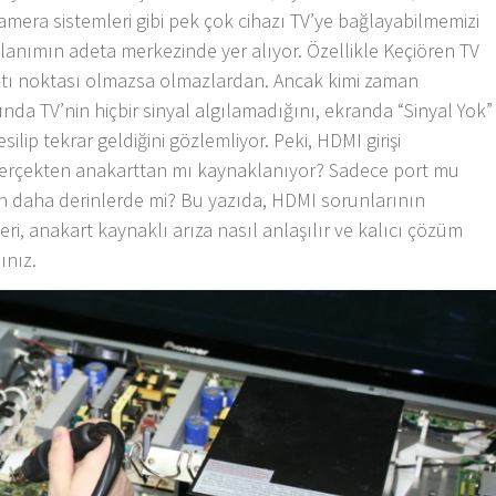
kamera sistemleri gibi pek çok cihazı TV’ye bağlayabilmemizi
llanımın adeta merkezinde yer alıyor. Özellikle Keçiören TV
tı noktası olmazsa olmazlardan. Ancak kimi zaman
nda TV’nin hiçbir sinyal algılamadığını, ekranda “Sinyal Yok”
silip tekrar geldiğini gözlemliyor. Peki, HDMI girişi
gerçekten anakarttan mı kaynaklanıyor? Sadece port mu
un daha derinlerde mi? Bu yazıda, HDMI sorunlarının
eri, anakart kaynaklı arıza nasıl anlaşılır ve kalıcı çözüm
ınız.