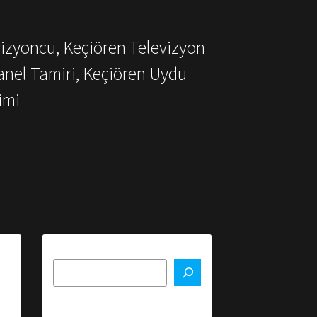
vizyoncu, Keçiören Televizyon
anel Tamiri, Keçiören Uydu
imi