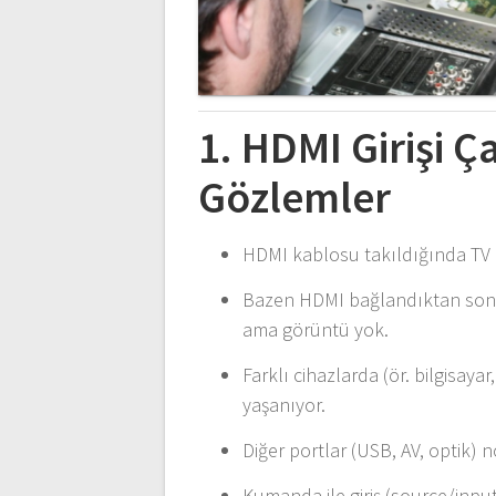
1. HDMI Girişi Ça
Gözlemler
HDMI kablosu takıldığında TV hi
Bazen HDMI bağlandıktan sonra b
ama görüntü yok.
Farklı cihazlarda (ör. bilgisay
yaşanıyor.
Diğer portlar (USB, AV, optik) 
Kumanda ile giriş (source/input