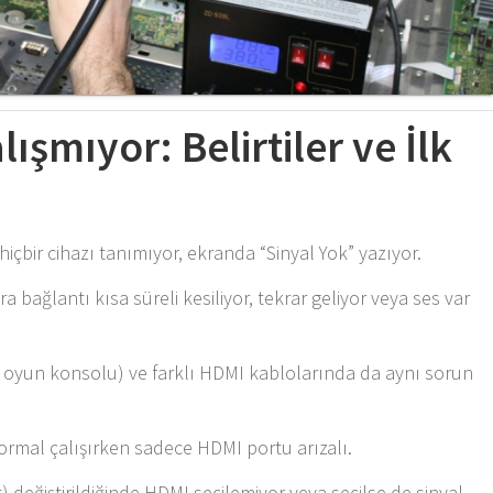
lışmıyor: Belirtiler ve İlk
çbir cihazı tanımıyor, ekranda “Sinyal Yok” yazıyor.
ağlantı kısa süreli kesiliyor, tekrar geliyor veya ses var
ar, oyun konsolu) ve farklı HDMI kablolarında da aynı sorun
normal çalışırken sadece HDMI portu arızalı.
) değiştirildiğinde HDMI seçilemiyor veya seçilse de sinyal