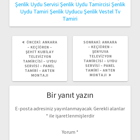
Şenlik Uydu Servisi
Şenlik Uydu Tamircisi
Şenlik
Uydu Tamiri
Şenlik Uyducu
Şenlik Vestel Tv
Tamiri
ÖNCEKI
SONRAKI
ÖNCEKI:
ANKARA
SONRAKI:
ANKARA
YAZI:
YAZI:
– KEÇIÖREN –
– KEÇIÖREN –
ŞENYUVA
ŞEHIT KUBILAY
TELEVIZYON
TELEVIZYON
TAMIRCISI – UYDU
TAMIRCISI – UYDU
SERVISI – PANEL
SERVISI – PANEL
TAMIRI – ANTEN
TAMIRI – ANTEN
MONTAJI
MONTAJI
Bir yanıt yazın
E-posta adresiniz yayınlanmayacak.
Gerekli alanlar
*
ile işaretlenmişlerdir
Yorum
*