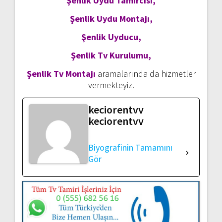
Şenlik Uydu Tamircisi,
Şenlik Uydu Montajı,
Şenlik Uyducu,
Şenlik Tv Kurulumu,
Şenlik Tv Montajı
aramalarında da hizmetler
vermekteyiz.
keciorentvv
keciorentvv
Biyografinin Tamamını
Gör