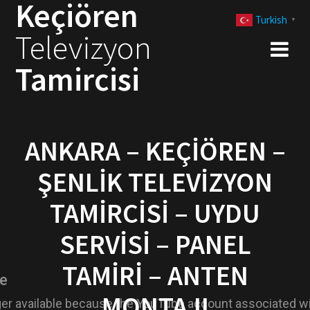
Keçiören
Skip
Turkish
to
▼
Televizyon
content
Tamircisi
ANKARA – KEÇIÖREN –
ŞENLIK TELEVIZYON
TAMIRCISI – UYDU
SERVISI – PANEL
TAMIRI – ANTEN
MONTAJI