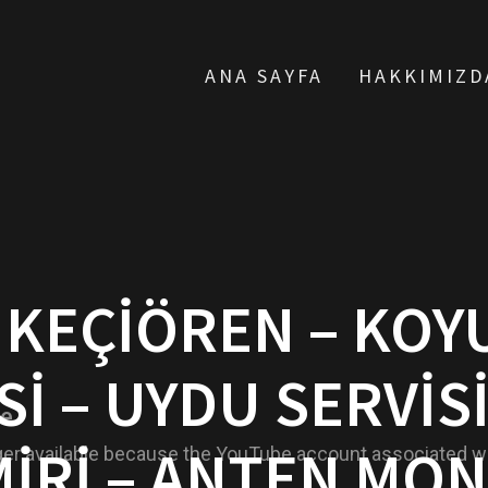
ANA SAYFA
HAKKIMIZD
 KEÇIÖREN – KOY
SI – UYDU SERVISI
IRI – ANTEN MO