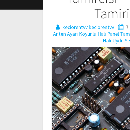
Tamiri
keciorentvv keciorentvv
7
Anten Ayarı
Koyunlu Halı Panel Tami
Halı Uydu Se