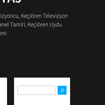
vizyoncu, Keçiören Televizyon
anel Tamiri, Keçiören Uydu
imi