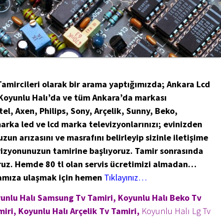
Tamircileri olarak bir arama yaptığımızda; Ankara Lcd
 Koyunlu Halı’da ve tüm Ankara’da markası
l, Axen, Philips, Sony, Arçelik, Sunny, Beko,
arka led ve lcd marka televizyonlarınızı; evinizden
un arızasını ve masrafını belirleyip sizinle iletişime
vizyonunuzun tamirine başlıyoruz. Tamir sonrasında
ruz. Hemde 80 tl olan servis ücretimizi almadan…
mamıza ulaşmak için hemen
Tıklayınız…
oyunlu Halı Samsung Tv Tamiri, Koyunlu Halı Beko Tv
iri, Koyunlu Halı Arçelik Tv Tamiri,
Koyunlu Halı Lg Tv