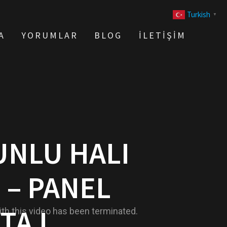
Turkish
▼
A
YORUMLAR
BLOG
İLETIŞIM
UNLU HALI
 – PANEL
NTAJ