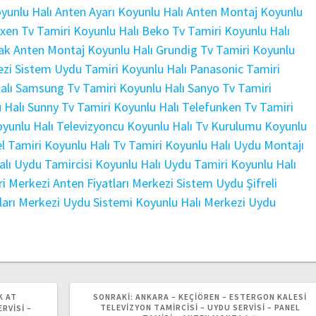
yunlu Halı Anten Ayarı
Koyunlu Halı Anten Montaj
Koyunlu
Axen Tv Tamiri
Koyunlu Halı Beko Tv Tamiri
Koyunlu Halı
ak Anten Montaj
Koyunlu Halı Grundig Tv Tamiri
Koyunlu
ezi Sistem Uydu Tamiri
Koyunlu Halı Panasonic Tamiri
alı Samsung Tv Tamiri
Koyunlu Halı Sanyo Tv Tamiri
 Halı Sunny Tv Tamiri
Koyunlu Halı Telefunken Tv Tamiri
yunlu Halı Televizyoncu
Koyunlu Halı Tv Kurulumu
Koyunlu
l Tamiri
Koyunlu Halı Tv Tamiri
Koyunlu Halı Uydu Montajı
alı Uydu Tamircisi
Koyunlu Halı Uydu Tamiri
Koyunlu Halı
ri
Merkezi Anten Fiyatları
Merkezi Sistem Uydu Şifreli
arı
Merkezi Uydu Sistemi Koyunlu Halı
Merkezi Uydu
SONRAKI
K AT
SONRAKI:
ANKARA – KEÇIÖREN – ESTERGON KALESI
YAZI:
TELEVIZYON TAMIRCISI – UYDU SERVISI – PANEL
RVISI –