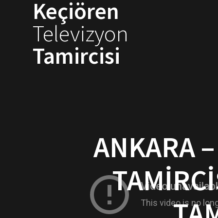
Keçiören
Skip
to
Televizyon
content
Tamircisi
ANKARA –
TAMIRCI
TAM