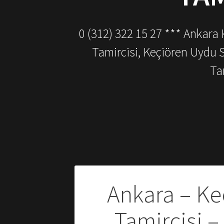
0 (312) 322 15 27 *** Ankara
Tamircisi, Keçiören Uydu 
Ta
Yazı
Ankara – Ke
gezinmesi
Tamircisi –