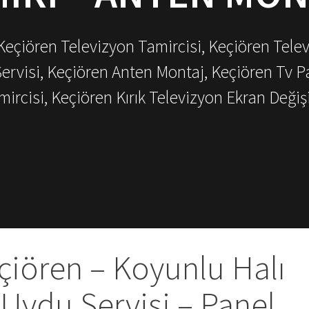
 Keçiören Televizyon Tamircisi, Keçiören Tele
Servisi, Keçiören Anten Montaj, Keçiören Tv P
mircisi, Keçiören Kırık Televizyon Ekran Değiş
çiören – Koyunlu Halı
 Uydu Servisi – Panel