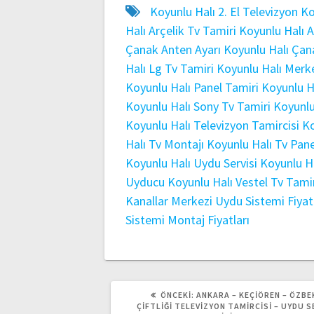
Koyunlu Halı 2. El Televizyon
Ko
Halı Arçelik Tv Tamiri
Koyunlu Halı 
Çanak Anten Ayarı
Koyunlu Halı Çan
Halı Lg Tv Tamiri
Koyunlu Halı Merk
Koyunlu Halı Panel Tamiri
Koyunlu H
Koyunlu Halı Sony Tv Tamiri
Koyunlu
Koyunlu Halı Televizyon Tamircisi
Ko
Halı Tv Montajı
Koyunlu Halı Tv Pane
Koyunlu Halı Uydu Servisi
Koyunlu H
Uyducu
Koyunlu Halı Vestel Tv Tami
Kanallar
Merkezi Uydu Sistemi Fiyatl
Sistemi Montaj Fiyatları
ÖNCEKI
ÖNCEKI:
ANKARA – KEÇIÖREN – ÖZBE
YAZI:
ÇIFTLIĞI TELEVIZYON TAMIRCISI – UYDU SE