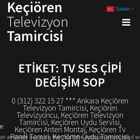
Keçiören
Skip
Turkish
to
▼
Televizyon
content
Tamircisi
ETIKET:
TV SES ÇIPI
DEĞIŞIM SOP
0 (312) 322 15 27 *** Ankara Keçiören
Televizyon Tamircisi, Keçiören
Televizyoncu, Keçiören Televizyon
Tamircisi, Keçiören Uydu Servisi,
Keçiören Anten Montaj, Keçiören Tv
Panel Tamiri, Keçiören Uydu Tamircisi,