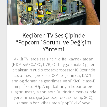
Keçiören TV Ses Çipinde
“Popcorn” Sorunu ve Değişim
Yöntemi
Akıllı TV’lerde ses zinciri; dijital kaynaklardan
(HDMI/eARC/ARC, DVB, OTT uygulamalar) gelen
bit akışının audio codec/processor IC üzerinde
çözülmesi, gerekirse DSP ile işlenmesi, DAC’te
analog domenine geçirilmesi ve sürücü (class-D
amplifikatör/Op-Amp) katlarıyla hoparlörlere
ulaştırılmasıyla sonlanır. Bu zincirin merkezinde
yer alan ses çipi (codec/processor/amp SoC),
zamanla bazı cihazlarda “pop”/“klik” veya