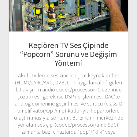
Keçiören TV Ses Çipinde
“Popcorn” Sorunu ve Değişim
Yöntemi
Akıllı TV’lerde ses zinciri; dijital kaynaklardan
(HDMI/eARC/ARC, DVB, OTT uygulamalar) gelen
bit akışının audio codec/processor IC üzerinde
çözülmesi, gerekirse DSP ile işlenmesi, DAC’te
analog domenine geçirilmesi ve sürücü (class-D
amplifikatör/Op-Amp) katlarıyla hoparlörlere
ulaştırılmasıyla sonlanır. Bu zincirin merkezinde
yer alan ses çipi (codec/processor/amp SoC),
zamanla bazı cihazlarda “pop”/“klik” veya