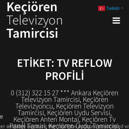
Keçiören
Skip
Turkish
to
▼
Televizyon
content
Tamircisi
ETIKET:
TV REFLOW
PROFILI
0 (312) 322 15 27 *** Ankara Keçiören
Televizyon Tamircisi, Keçiören
Televizyoncu, Keçiören Televizyon
Tamircisi, Keçiören Uydu Servisi,
Keçiören Anten Montaj, Keçiören Tv
Panel Tamiri, Keçiören Uydu Tamircisi,