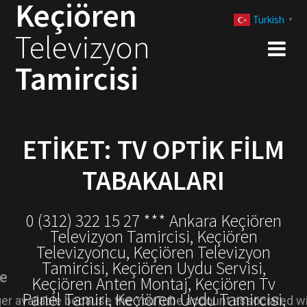
Keçiören
Skip
Turkish
to
▼
Televizyon
content
Tamircisi
ETIKET:
TV OPTIK FILM
TABAKALARI
0 (312) 322 15 27 *** Ankara Keçiören
Televizyon Tamircisi, Keçiören
Televizyoncu, Keçiören Televizyon
Tamircisi, Keçiören Uydu Servisi,
Keçiören Anten Montaj, Keçiören Tv
Panel Tamiri, Keçiören Uydu Tamircisi,