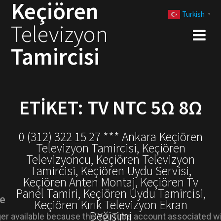
Keçiören
Skip
Turkish
to
▼
Televizyon
content
Tamircisi
ETIKET:
TV NTC 5Ω 8Ω
0 (312) 322 15 27 *** Ankara Keçiören
Televizyon Tamircisi, Keçiören
Televizyoncu, Keçiören Televizyon
Tamircisi, Keçiören Uydu Servisi,
Keçiören Anten Montaj, Keçiören Tv
Panel Tamiri, Keçiören Uydu Tamircisi,
Keçiören Kırık Televizyon Ekran
Değişimi