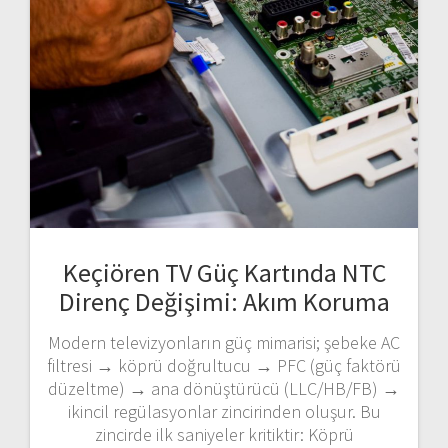
Keçiören TV Güç Kartında NTC
Direnç Değişimi: Akım Koruma
Modern televizyonların güç mimarisi; şebeke AC
filtresi → köprü doğrultucu → PFC (güç faktörü
düzeltme) → ana dönüştürücü (LLC/HB/FB) →
ikincil regülasyonlar zincirinden oluşur. Bu
zincirde ilk saniyeler kritiktir: Köprü