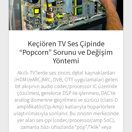
Keçiören TV Ses Çipinde
“Popcorn” Sorunu ve Değişim
Yöntemi
Akıllı TV’lerde ses zinciri; dijital kaynaklardan
(HDMI/eARC/ARC, DVB, OTT uygulamalar) gelen
bit akışının audio codec/processor IC üzerinde
çözülmesi, gerekirse DSP ile işlenmesi, DAC’te
analog domenine geçirilmesi ve sürücü (class-D
amplifikatör/Op-Amp) katlarıyla hoparlörlere
ulaştırılmasıyla sonlanır. Bu zincirin merkezinde
yer alan ses çipi (codec/processor/amp SoC),
zamanla bazı cihazlarda “pop”/“klik” veya