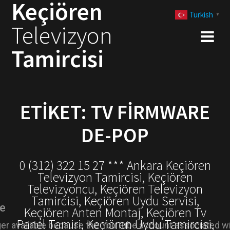
Keçiören
Skip
Turkish
to
▼
Televizyon
content
Tamircisi
ETIKET:
TV FIRMWARE
DE-POP
0 (312) 322 15 27 *** Ankara Keçiören
Televizyon Tamircisi, Keçiören
Televizyoncu, Keçiören Televizyon
Tamircisi, Keçiören Uydu Servisi,
Keçiören Anten Montaj, Keçiören Tv
Panel Tamiri, Keçiören Uydu Tamircisi,