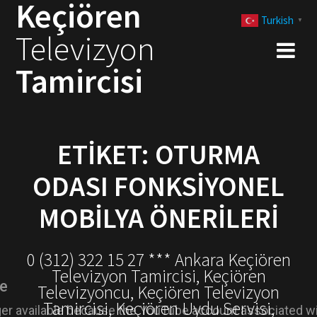
Keçiören
Skip
Turkish
to
▼
Televizyon
content
Tamircisi
ETIKET:
OTURMA
ODASI FONKSIYONEL
MOBILYA ÖNERILERI
0 (312) 322 15 27 *** Ankara Keçiören
Televizyon Tamircisi, Keçiören
Televizyoncu, Keçiören Televizyon
Tamircisi, Keçiören Uydu Servisi,