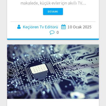
makalede, küçük evler için akıllı TV…
DEVAMI
Keçiören Tv Editörü
10 Ocak 2025
0