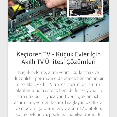
Keçiören TV – Küçük Evler İçin
Akıllı TV Ünitesi Çözümleri
Küçük evlerde, alanı verimli kullanmak ve
düzenli bir görünüm elde etmek her zaman bir
önceliktir. Akıllı TV ünitesi çözümleri, sınırlı
alanlarda hem estetik hem de fonksiyonellik
sunarak bu ihtiyaca yanıt verir. Çok amaçlı
tasarımları, yerden tasarruf sağlayan özellikleri
ve modern görünümleriyle akıllı TV üniteleri,
küçük evlerin vazgeçilmez mobilyalarıdır. Bu