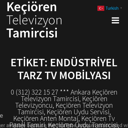
Keçiören
Skip
Turkish
to
▼
Televizyon
content
Tamircisi
ETIKET:
ENDÜSTRIYEL
TARZ TV MOBILYASI
0 (312) 322 15 27 *** Ankara Keçiören
Televizyon Tamircisi, Keçiören
Televizyoncu, Keçiören Televizyon
Tamircisi, Keçiören Uydu Servisi,
Keçiören Anten Montaj, Keçiören Tv
Panel Tamiri, Keçiören Uydu Tamircisi,