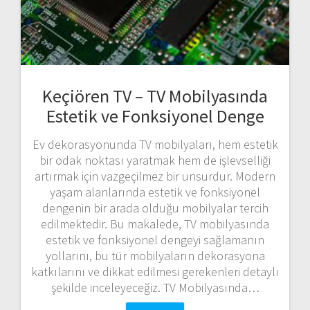
Keçiören TV – TV Mobilyasında
Estetik ve Fonksiyonel Denge
Ev dekorasyonunda TV mobilyaları, hem estetik
bir odak noktası yaratmak hem de işlevselliği
artırmak için vazgeçilmez bir unsurdur. Modern
yaşam alanlarında estetik ve fonksiyonel
dengenin bir arada olduğu mobilyalar tercih
edilmektedir. Bu makalede, TV mobilyasında
estetik ve fonksiyonel dengeyi sağlamanın
yollarını, bu tür mobilyaların dekorasyona
katkılarını ve dikkat edilmesi gerekenleri detaylı
şekilde inceleyeceğiz. TV Mobilyasında…