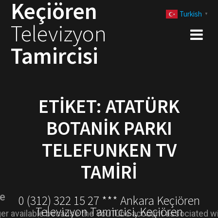
Keçiören
Skip
Turkish
to
▼
Televizyon
content
Tamircisi
ETIKET:
ATATÜRK
BOTANIK PARKI
TELEFUNKEN TV
TAMIRI
0 (312) 322 15 27 *** Ankara Keçiören
Televizyon Tamircisi, Keçiören