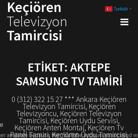
Keçiören
Skip
Turkish
to
▼
Televizyon
content
Tamircisi
ETIKET:
AKTEPE
SAMSUNG TV TAMIRI
0 (312) 322 15 27 *** Ankara Keçiören
Televizyon Tamircisi, Keçiören
Televizyoncu, Keçiören Televizyon
Tamircisi, Keçiören Uydu Servisi,
Keçiören Anten Montaj, Keçiören Tv
Panel Tamiri, Keçiören Uydu Tamircisi,