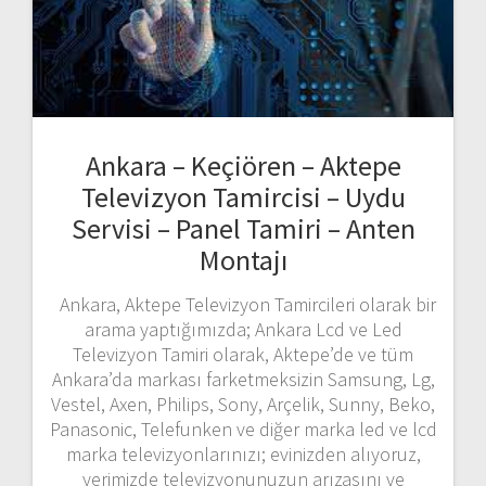
Ankara – Keçiören – Aktepe
Televizyon Tamircisi – Uydu
Servisi – Panel Tamiri – Anten
Montajı
Ankara, Aktepe Televizyon Tamircileri olarak bir
arama yaptığımızda; Ankara Lcd ve Led
Televizyon Tamiri olarak, Aktepe’de ve tüm
Ankara’da markası farketmeksizin Samsung, Lg,
Vestel, Axen, Philips, Sony, Arçelik, Sunny, Beko,
Panasonic, Telefunken ve diğer marka led ve lcd
marka televizyonlarınızı; evinizden alıyoruz,
yerimizde televizyonunuzun arızasını ve