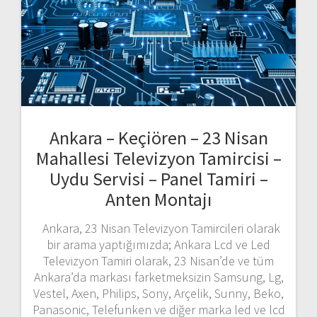
Ankara – Keçiören – 23 Nisan
Mahallesi Televizyon Tamircisi –
Uydu Servisi – Panel Tamiri –
Anten Montajı
Ankara, 23 Nisan Televizyon Tamircileri olarak
bir arama yaptığımızda; Ankara Lcd ve Led
Televizyon Tamiri olarak, 23 Nisan’de ve tüm
Ankara’da markası farketmeksizin Samsung, Lg,
Vestel, Axen, Philips, Sony, Arçelik, Sunny, Beko,
Panasonic, Telefunken ve diğer marka led ve lcd