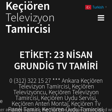
Keçiören
Skip
Turkish
to
▼
Televizyon
content
Tamircisi
ETIKET:
23 NISAN
GRUNDIG TV TAMIRI
0 (312) 322 15 27 *** Ankara Keçiören
Televizyon Tamircisi, Keçiören
Televizyoncu, Keçiören Televizyon
Tamircisi, Keçiören Uydu Servisi,
Keçiören Anten Montaj, Keçiören Tv
Panel Tamiri, Keçiören Uydu Tamircisi,