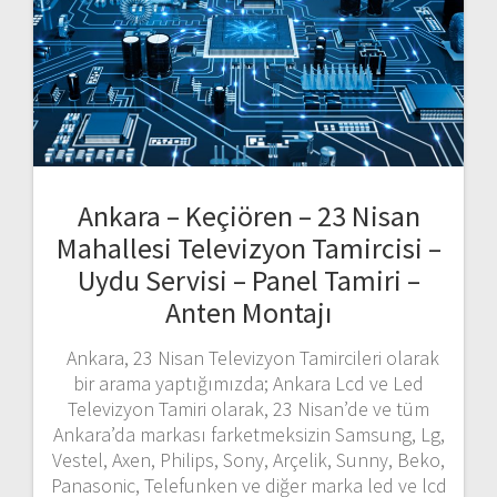
Ankara – Keçiören – 23 Nisan
Mahallesi Televizyon Tamircisi –
Uydu Servisi – Panel Tamiri –
Anten Montajı
Ankara, 23 Nisan Televizyon Tamircileri olarak
bir arama yaptığımızda; Ankara Lcd ve Led
Televizyon Tamiri olarak, 23 Nisan’de ve tüm
Ankara’da markası farketmeksizin Samsung, Lg,
Vestel, Axen, Philips, Sony, Arçelik, Sunny, Beko,
Panasonic, Telefunken ve diğer marka led ve lcd