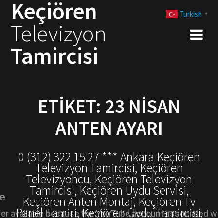
Keçiören
Skip
Turkish
to
▼
Televizyon
content
Tamircisi
ETIKET:
23 NISAN
ANTEN AYARI
0 (312) 322 15 27 *** Ankara Keçiören
Televizyon Tamircisi, Keçiören
Televizyoncu, Keçiören Televizyon
Tamircisi, Keçiören Uydu Servisi,
Keçiören Anten Montaj, Keçiören Tv
Panel Tamiri, Keçiören Uydu Tamircisi,